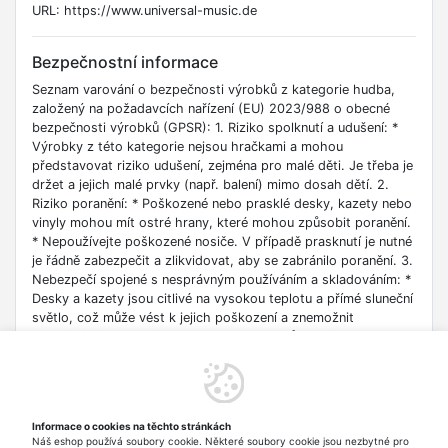
URL: https://www.universal-music.de
Bezpečnostní informace
Seznam varování o bezpečnosti výrobků z kategorie hudba,
založený na požadavcích nařízení (EU) 2023/988 o obecné
bezpečnosti výrobků (GPSR): 1. Riziko spolknutí a udušení: *
Výrobky z této kategorie nejsou hračkami a mohou
představovat riziko udušení, zejména pro malé děti. Je třeba je
držet a jejich malé prvky (např. balení) mimo dosah dětí. 2.
Riziko poranění: * Poškozené nebo prasklé desky, kazety nebo
vinyly mohou mít ostré hrany, které mohou způsobit poranění.
* Nepoužívejte poškozené nosiče. V případě prasknutí je nutné
je řádně zabezpečit a zlikvidovat, aby se zabránilo poranění. 3.
Nebezpečí spojené s nesprávným používáním a skladováním: *
Desky a kazety jsou citlivé na vysokou teplotu a přímé sluneční
světlo, což může vést k jejich poškození a znemožnit
přehrávání. * Uchovávejte nosiče v jejich původních obalech na
suchém a chladném místě, mimo dosah zdrojů tepla. * Vyhněte
se ohýbání nosičů, protože mohou prasknout, což může
způsobit zranění nebo poškození přehrávače. 4. Bezpečnost
při čištění: * Čistěte nosiče podle pokynů výrobce pomocí
Informace o cookies na těchto stránkách
měkkého, suchého hadříku. * Vyhněte se použití agresivních
Náš eshop používá soubory cookie. Některé soubory cookie jsou nezbytné pro