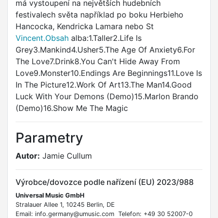
má vystoupení na největších hudebních
festivalech světa například po boku Herbieho
Hancocka, Kendricka Lamara nebo St
Vincent.Obsah
alba:1.Taller2.Life Is
Grey3.Mankind4.Usher5.The Age Of Anxiety6.For
The Love7.Drink8.You Can't Hide Away From
Love9.Monster10.Endings Are Beginnings11.Love Is
In The Picture12.Work Of Art13.The Man14.Good
Luck With Your Demons (Demo)15.Marlon Brando
(Demo)16.Show Me The Magic
Parametry
Autor:
Jamie Cullum
Výrobce/dovozce podle nařízení (EU) 2023/988
Universal Music GmbH
Stralauer Allee 1, 10245 Berlin, DE
Email: info.germany@umusic.com Telefon: +49 30 52007-0