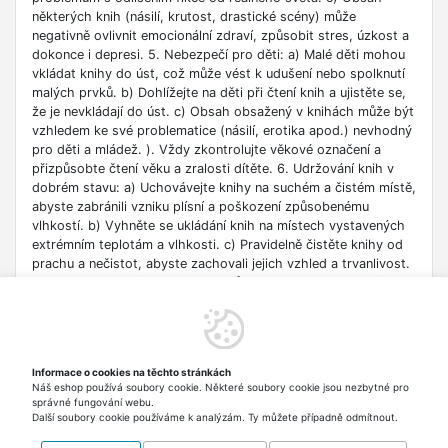
některých knih (násilí, krutost, drastické scény) může
negativně ovlivnit emocionální zdraví, způsobit stres, úzkost a
dokonce i depresi. 5. Nebezpečí pro děti: a) Malé děti mohou
vkládat knihy do úst, což může vést k udušení nebo spolknutí
malých prvků. b) Dohlížejte na děti při čtení knih a ujistěte se,
že je nevkládají do úst. c) Obsah obsažený v knihách může být
vzhledem ke své problematice (násilí, erotika apod.) nevhodný
pro děti a mládež. ). Vždy zkontrolujte věkové označení a
přizpůsobte čtení věku a zralosti dítěte. 6. Udržování knih v
dobrém stavu: a) Uchovávejte knihy na suchém a čistém místě,
abyste zabránili vzniku plísní a poškození způsobenému
vlhkostí. b) Vyhněte se ukládání knih na místech vystavených
extrémním teplotám a vlhkosti. c) Pravidelně čistěte knihy od
prachu a nečistot, abyste zachovali jejich vzhled a trvanlivost.
7. Zdroje informací: a) Ověřte si důvěryhodnost informací
obsažených v knize, zejména pokud je používáte pro
vzdělávací nebo profesní účely. b) Věnujte pozornost datu
vydání, protože znalosti v některých oblastech se rychle
deaktualizují. c) Při používání odkazů nebo internetových
Informace o cookies na těchto stránkách
zdrojů uvedených v knize buďte opatrní a dodržujte pravidla
Náš eshop používá soubory cookie. Některé soubory cookie jsou nezbytné pro
bezpečnosti na síti. 8. Autorská práva: a) Dodržujte autorská
správné fungování webu.
práva obsahu zpřístupněného v knize.
Další soubory cookie používáme k analýzám. Ty můžete případně odmítnout.