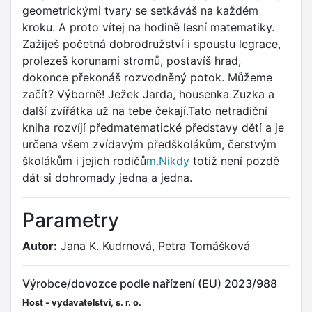
geometrickými tvary se setkáváš na každém
kroku. A proto vítej na hodině lesní matematiky.
Zažiješ početná dobrodružství i spoustu legrace,
prolezeš korunami stromů, postavíš hrad,
dokonce překonáš rozvodněný potok. Můžeme
začít? Výborně! Ježek Jarda, housenka Zuzka a
další zvířátka už na tebe čekají.Tato netradiční
kniha rozvíjí předmatematické představy dětí a je
určena všem zvídavým předškolákům, čerstvým
školákům i jejich rodičů
m.Nikdy
totiž není pozdě
dát si dohromady jedna a jedna.
Parametry
Autor:
Jana K. Kudrnová, Petra Tomášková
Výrobce/dovozce podle nařízení (EU) 2023/988
Host - vydavatelství, s. r. o.