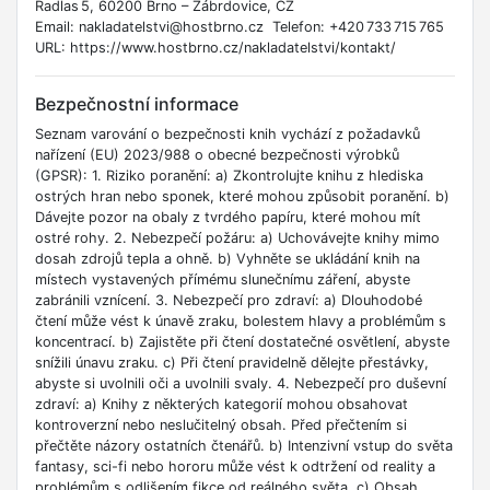
Radlas 5, 60200 Brno – Zábrdovice, CZ
Email: nakladatelstvi@hostbrno.cz Telefon: +420 733 715 765
URL: https://www.hostbrno.cz/nakladatelstvi/kontakt/
Bezpečnostní informace
Seznam varování o bezpečnosti knih vychází z požadavků
nařízení (EU) 2023/988 o obecné bezpečnosti výrobků
(GPSR): 1. Riziko poranění: a) Zkontrolujte knihu z hlediska
ostrých hran nebo sponek, které mohou způsobit poranění. b)
Dávejte pozor na obaly z tvrdého papíru, které mohou mít
ostré rohy. 2. Nebezpečí požáru: a) Uchovávejte knihy mimo
dosah zdrojů tepla a ohně. b) Vyhněte se ukládání knih na
místech vystavených přímému slunečnímu záření, abyste
zabránili vznícení. 3. Nebezpečí pro zdraví: a) Dlouhodobé
čtení může vést k únavě zraku, bolestem hlavy a problémům s
koncentrací. b) Zajistěte při čtení dostatečné osvětlení, abyste
snížili únavu zraku. c) Při čtení pravidelně dělejte přestávky,
abyste si uvolnili oči a uvolnili svaly. 4. Nebezpečí pro duševní
zdraví: a) Knihy z některých kategorií mohou obsahovat
kontroverzní nebo neslučitelný obsah. Před přečtením si
přečtěte názory ostatních čtenářů. b) Intenzivní vstup do světa
fantasy, sci-fi nebo hororu může vést k odtržení od reality a
problémům s odlišením fikce od reálného světa. c) Obsah