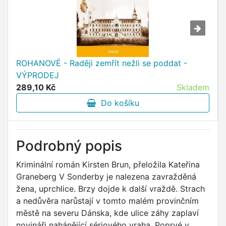
ROHANOVÉ - Raději zemřít nežli se poddat -
VÝPRODEJ
289,10 Kč
Skladem
Do košíku
Podrobný popis
Kriminální román Kirsten Brun, přeložila Kateřina
Graneberg V Sonderby je nalezena zavražděná
žena, uprchlice. Brzy dojde k další vraždě. Strach
a nedůvěra narůstají v tomto malém provinčním
městě na severu Dánska, kde ulice záhy zaplaví
novináři nahánějící sériového vraha. Poprvé v