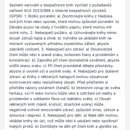
Seznam varování o bezpečnosti knih vychází z požadavků
nařízení (EU) 2023/988 o obecné bezpečnosti výrobků
(GPSR): 1. Riziko poranění: a) Zkontrolujte knihu z hlediska
ostrých hran nebo sponek, které mohou způsobit poranění. b)
Dávejte pozor na obaly z tvrdého papíru, které mohou mít
ostré rohy. 2. Nebezpečí požáru: a) Uchovávejte knihy mimo
dosah zdrojů tepla a ohně. b) Vyhněte se ukládání knih na
místech vystavených přímému slunečnímu záření, abyste
zabránili vznícení. 3. Nebezpečí pro zdraví: a) Dlouhodobé
čtení může vést k únavě zraku, bolestem hlavy a problémům s
koncentrací. b) Zajistěte při čtení dostatečné osvětlení, abyste
snížili únavu zraku. c) Při čtení pravidelně dělejte přestávky,
abyste si uvolnili oči a uvolnili svaly. 4. Nebezpečí pro duševní
zdraví: a) Knihy z některých kategorií mohou obsahovat
kontroverzní nebo neslučitelný obsah. Před přečtením si
přečtěte názory ostatních čtenářů. b) Intenzivní vstup do světa
fantasy, sci-fi nebo hororu může vést k odtržení od reality a
problémům s odlišením fikce od reálného světa. c) Obsah
některých knih (násilí, krutost, drastické scény) může
negativně ovlivnit emocionální zdraví, způsobit stres, úzkost a
dokonce i depresi. 5. Nebezpečí pro děti: a) Malé děti mohou
vkládat knihy do úst, což může vést k udušení nebo spolknutí
malých prvků. b) Dohlížejte na děti při čtení knih a ujistěte se,