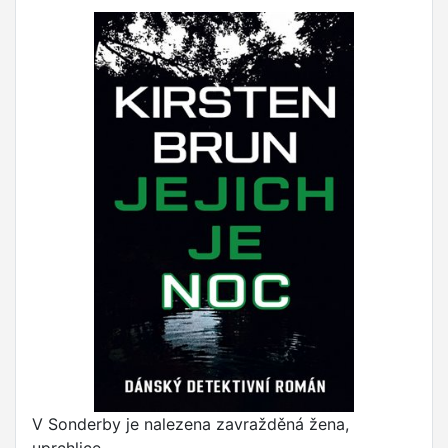
V Sonderby je nalezena zavražděná žena,