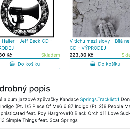
 Hailer - Jeff Beck CD -
V tichu mezi slovy - Bílá 
RODEJ
CD - VÝPRODEJ
80 Kč
Skladem
223,30 Kč
Skl
Do košíku
Do košíku
drobný popis
é album jazzové zpěvačky Kandace
Springs.Tracklist:1
Don'
Indigo (Pt. 1)5 Piece Of Me6 6 87 Indigo (Pt. 2)8 People 
phisticated feat. Roy Hargrove10 Black Orchid11 Love Suck
13 Simple Things feat. Scat Springs