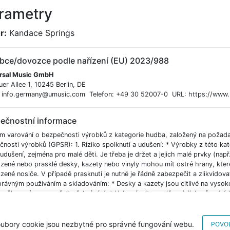
rametry
r:
Kandace Springs
bce/dovozce podle nařízení (EU) 2023/988
rsal Music GmbH
uer Allee 1, 10245 Berlin, DE
: info.germany@umusic.com Telefon: +49 30 52007-0 URL: https://www.u
ečnostní informace
m varování o bezpečnosti výrobků z kategorie hudba, založený na požad
čnosti výrobků (GPSR): 1. Riziko spolknutí a udušení: * Výrobky z této k
 udušení, zejména pro malé děti. Je třeba je držet a jejich malé prvky (např
zené nebo prasklé desky, kazety nebo vinyly mohou mít ostré hrany, kter
ené nosiče. V případě prasknutí je nutné je řádně zabezpečit a zlikvidova
právným používáním a skladováním: * Desky a kazety jsou citlivé na vysoko
h poškození a znemožnit přehrávání. * Uchovávejte nosiče v jejich původ
 zdrojů tepla. * Vyhněte se ohýbání nosičů, protože mohou prasknout, c
ávače. 4. Bezpečnost při čištění: * Čistěte nosiče podle pokynů výrobce
í agresivních chemikálií nebo rozpouštědel, které mohou poškodit jejich 
ubory cookie jsou nezbytné pro správné fungování webu.
POVOL