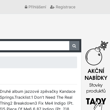
Přihlášení
Registrace
Druhé album jazzové zpěvačky Kandace
Springs.Tracklist:1 Don't Need The Real
Thing2 Breakdown3 Fix Me4 Indigo (Pt.
1)5 Piece Of Me6 6 87 Indigo (Pt. 2)8