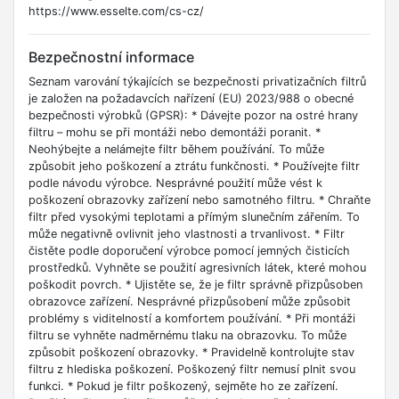
https://www.esselte.com/cs-cz/
Bezpečnostní informace
Seznam varování týkajících se bezpečnosti privatizačních filtrů
je založen na požadavcích nařízení (EU) 2023/988 o obecné
bezpečnosti výrobků (GPSR): * Dávejte pozor na ostré hrany
filtru – mohu se při montáži nebo demontáži poranit. *
Neohýbejte a nelámejte filtr během používání. To může
způsobit jeho poškození a ztrátu funkčnosti. * Používejte filtr
podle návodu výrobce. Nesprávné použití může vést k
poškození obrazovky zařízení nebo samotného filtru. * Chraňte
filtr před vysokými teplotami a přímým slunečním zářením. To
může negativně ovlivnit jeho vlastnosti a trvanlivost. * Filtr
čistěte podle doporučení výrobce pomocí jemných čisticích
prostředků. Vyhněte se použití agresivních látek, které mohou
poškodit povrch. * Ujistěte se, že je filtr správně přizpůsoben
obrazovce zařízení. Nesprávné přizpůsobení může způsobit
problémy s viditelností a komfortem používání. * Při montáži
filtru se vyhněte nadměrnému tlaku na obrazovku. To může
způsobit poškození obrazovky. * Pravidelně kontrolujte stav
filtru z hlediska poškození. Poškozený filtr nemusí plnit svou
funkci. * Pokud je filtr poškozený, sejměte ho ze zařízení.