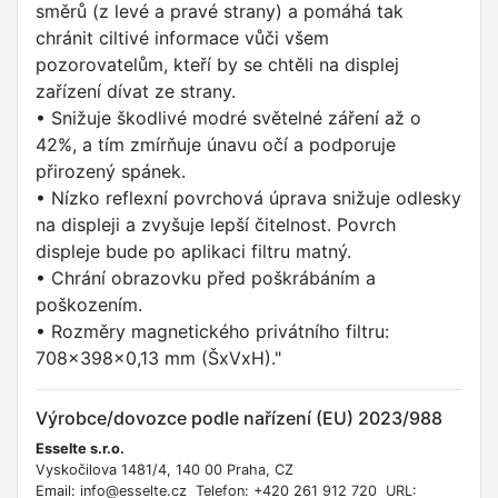
směrů (z levé a pravé strany) a pomáhá tak
chránit ciltivé informace vůči všem
pozorovatelům, kteří by se chtěli na displej
zařízení dívat ze strany.
• Snižuje škodlivé modré světelné záření až o
42%, a tím zmírňuje únavu očí a podporuje
přirozený spánek.
• Nízko reflexní povrchová úprava snižuje odlesky
na displeji a zvyšuje lepší čitelnost. Povrch
displeje bude po aplikaci filtru matný.
• Chrání obrazovku před poškrábáním a
poškozením.
• Rozměry magnetického privátního filtru:
708x398x0,13 mm (ŠxVxH)."
Výrobce/dovozce podle nařízení (EU) 2023/988
Esselte s.r.o.
Vyskočilova 1481/4, 140 00 Praha, CZ
Email: info@esselte.cz Telefon: +420 261 912 720 URL: