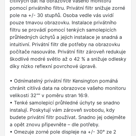
citlivých dat na obrazovce vašeho monitoru
pomocí privátního filtru. Privátní filtr snižuje zorné
pole na +/- 30 stupňů. Osoba vedle vás uvidí
pouze tmavou obrazovku. Instalace privátního
filtru se provádí pomocí tenkých samolepicích
průhledných úchytů a jejich instalace je snadná a
intuitivní. Privátní filtr dle potřeby na obrazovku
počítače nasouváte. Privátní filtr zároveň redukuje
škodlivé modré světlo až o 42 % a snižuje odlesky
díky nízko reflexní povrchové úpravě.
• Odnímatelný privátní filtr Kensington pomáhá
chránit citlivá data na obrazovce vašeho monitoru
velikosti 32"" v poměru stran 16:9.
• Tenké samolepicí průhledné úchyty se snadno
instalují. Poskytují vám zároveň svobodu, kdy
budete privátní filtr používat. Snadno jej odejměte
a opět znovu připevněte – dle potřeby.
• Omezuje zorné pole displeje na +/- 30° ze 2