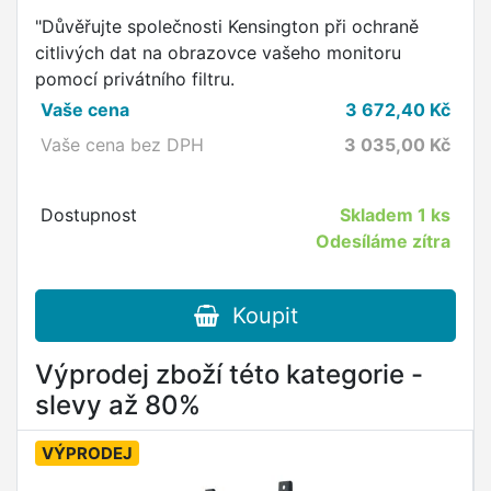
"Důvěřujte společnosti Kensington při ochraně
citlivých dat na obrazovce vašeho monitoru
pomocí privátního filtru.
Vaše cena
3 672,40
Kč
Vaše cena bez DPH
3 035,00
Kč
Dostupnost
Skladem
1 ks
Odesíláme zítra
Koupit
Výprodej zboží této kategorie -
slevy až 80%
VÝPRODEJ