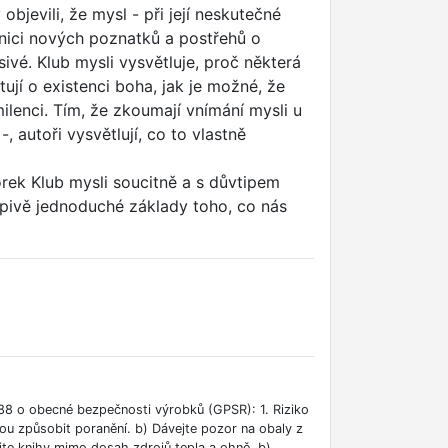
jevili, že mysl - při její neskutečné
adnici nových poznatků a postřehů o
ivé. Klub mysli vysvětluje, proč některá
tují o existenci boha, jak je možné, že
ilenci. Tím, že zkoumají vnímání mysli u
-, autoři vysvětlují, co to vlastně
rek Klub mysli soucitně a s důvtipem
pivě jednoduché základy toho, co nás
88 o obecné bezpečnosti výrobků (GPSR): 1. Riziko
ou způsobit poranění. b) Dávejte pozor na obaly z
jte knihy mimo dosah zdrojů tepla a ohně. b)