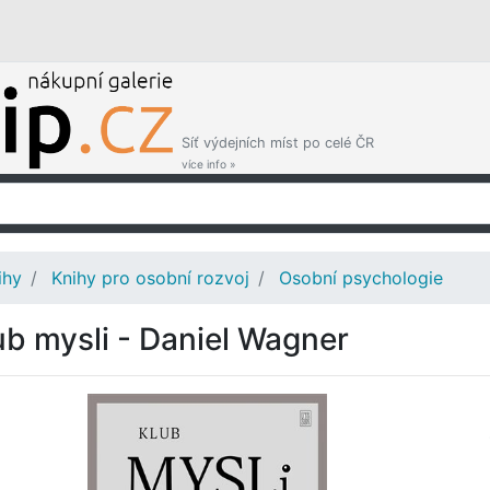
Síť výdejních míst po celé ČR
více info »
ihy
Knihy pro osobní rozvoj
Osobní psychologie
ub mysli - Daniel Wagner