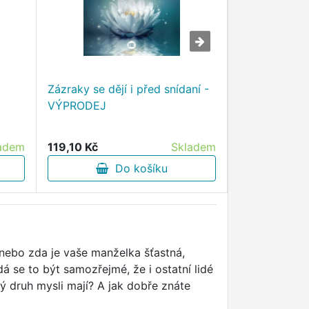
Jak se mění 
moderní věda
Zázraky se dějí i před snídaní -
učí o vědomí,
VÝPRODEJ
závislosti, de
transcenden
adem
119,10 Kč
Skladem
340,00 Kč
Do košíku
D
f nebo zda je vaše manželka šťastná,
dá se to být samozřejmé, že i ostatní lidé
aký druh mysli mají? A jak dobře znáte