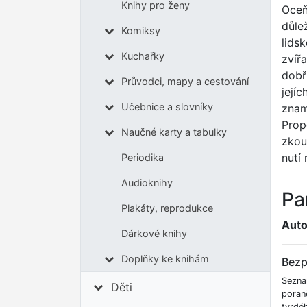
Knihy pro ženy
Oceň
důle
Komiksy
lids
Kuchařky
zvířa
dobř
Průvodci, mapy a cestování
jejíc
Učebnice a slovníky
znam
Prop
Naučné karty a tabulky
zkou
nutí 
Periodika
Audioknihy
Pa
Plakáty, reprodukce
Auto
Dárkové knihy
Doplňky ke knihám
Bezp
Sezna
Děti
poran
tvrdé