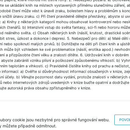
e se ukládání knih na místech vystavených přímému slunečnímu záření, aby
odobé čtení může vést k únavě zraku, bolestem hlavy a problémům s koncent
 snížili únavu zraku. c) Při čtení pravidelně dělejte přestávky, abyste si uvo
í: a) Knihy z některých kategorií mohou obsahovat kontroverzní nebo nesl
ích čtenářů. b) Intenzivní vstup do světa fantasy, sci-fi nebo hororu můž
od reálného světa. c) Obsah některých knih (násilí, krutost, drastické scé
bit stres, úzkost a dokonce i depresi. 5. Nebezpečí pro děti: a) Malé dět
í nebo spolknutí malých prvků. b) Dohlížejte na děti při čtení knih a ujist
ch může být vzhledem ke své problematice (násilí, erotika apod.) nevhodný
ní a přizpůsobte čtení věku a zralosti dítěte. 6. Udržování knih v dobré
, abyste zabránili vzniku plísní a poškození způsobenému vlhkostí. b) Vyh
ním teplotám a vlhkosti. c) Pravidelně čistěte knihy od prachu a nečistot, 
e informací: a) Ověřte si důvěryhodnost informací obsažených v knize, ze
ní účely. b) Věnujte pozornost datu vydání, protože znalosti v některých o
 nebo internetových zdrojů uvedených v knize buďte opatrní a dodržujte p
ujte autorská práva obsahu zpřístupněného v knize.
ubory cookie jsou nezbytné pro správné fungování webu.
POVOL
y můžete případně odmítnout.