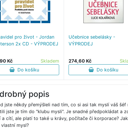
ravidel pro život - Jordan
Učebnice sebelásky -
eterson 2x CD - VÝPRODEJ
VÝPRODEJ
90 Kč
Skladem
274,60 Kč
Skl
Do košíku
Do košíku
drobný popis
d jste někdy přemýšleli nad tím, co si asi tak myslí váš šé
tili jste je tím do "klubu mysli". Je snadné předpokládat a z
 a cítí, ale platí to také u krávy, počítače či korporace? J
 vlastní mysl?