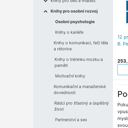
Knihy pro děti a mládež
Knihy pro osobní rozvoj
Osobní psychologie
Knihy o kariéře
12 p
Knihy o komunikaci, řeči těla
B. P
a rétorice
Knihy o tréninku mozku a
253,
paměti
Motivační knihy
Komunikační a manažerské
Po
dovednosti
Rádci pro šťastný a úspěšný
Poku
život
vpus
myslí
Partnerství a sex
svou