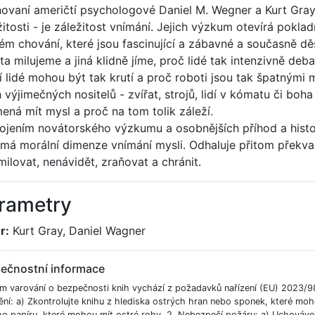
ovaní američtí psychologové Daniel M. Wegner a Kurt Gray ob
žitosti - je záležitost vnímání. Jejich výzkum otevírá pokl
kém chování, které jsou fascinující a zábavné a současně děs
ta milujeme a jiná klidně jíme, proč lidé tak intenzivně deba
í lidé mohou být tak krutí a proč roboti jsou tak špatnými m
h výjimečných nositelů - zvířat, strojů, lidí v kómatu či boha 
ená mít mysl a proč na tom tolik záleží.
ojením novátorského výzkumu a osobnějších příhod a histo
má morální dimenze vnímání mysli. Odhaluje přitom překva
milovat, nenávidět, zraňovat a chránit.
rametry
r:
Kurt Gray, Daniel Wagner
ečnostní informace
m varování o bezpečnosti knih vychází z požadavků nařízení (EU) 2023/9
ění: a) Zkontrolujte knihu z hlediska ostrých hran nebo sponek, které moh
ho papíru, které mohou mít ostré rohy. 2. Nebezpečí požáru: a) Uchováve