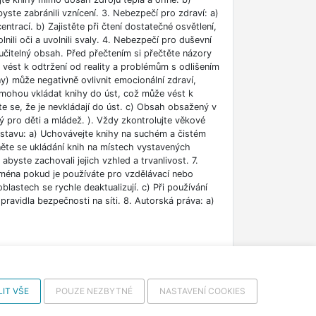
ste zabránili vznícení. 3. Nebezpečí pro zdraví: a)
rací. b) Zajistěte při čtení dostatečné osvětlení,
lnili oči a uvolnili svaly. 4. Nebezpečí pro duševní
učitelný obsah. Před přečtením si přečtěte názory
e vést k odtržení od reality a problémům s odlišením
ny) může negativně ovlivnit emocionální zdraví,
i mohou vkládat knihy do úst, což může vést k
ěte se, že je nevkládají do úst. c) Obsah obsažený v
 pro děti a mládež. ). Vždy zkontrolujte věkové
m stavu: a) Uchovávejte knihy na suchém a čistém
něte se ukládání knih na místech vystavených
abyste zachovali jejich vzhled a trvanlivost. 7.
jména pokud je používáte pro vzdělávací nebo
blastech se rychle deaktualizují. c) Při používání
ravidla bezpečnosti na síti. 8. Autorská práva: a)
IT VŠE
POUZE NEZBYTNÉ
NASTAVENÍ COOKIES