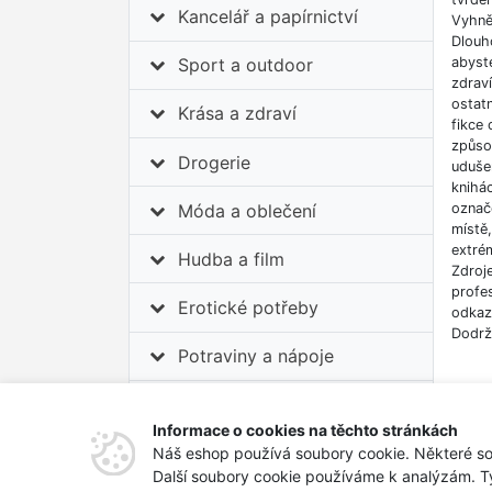
Kancelář a papírnictví
Vyhnět
Dlouh
abyste
Sport a outdoor
zdrav
ostatn
Krása a zdraví
fikce 
způso
Drogerie
udušen
knihá
označe
Móda a oblečení
místě
extrém
Hudba a film
Zdroj
profes
Erotické potřeby
odkazů
Dodrž
Potraviny a nápoje
Auto-moto
Informace o cookies na těchto stránkách
Tipy na dárky
Náš eshop používá soubory cookie. Některé so
Další soubory cookie používáme k analýzám. T