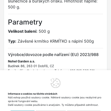
slunečnice a burských oříšků. Hmotnost náplně:
500 g.
Parametry
Velikost balení:
500 g
Typ:
Závěsné krmítko KRMÍTKO s náplní 500g
Výrobce/dovozce podle nařízení (EU) 2023/988
Nohel Garden a.s.
Budínek 86, 263 01 Dobříš, CZ
Email: office@nohelgarden.cz Telefon: +420 318 533 511
URL: https://nohelgarden.cz/kontakty
Bezpečnostní informace
Informace o cookies na těchto stránkách
Uchovávejte mimo dosah malých dětí. Nepoužívejte, pokud je
Náš eshop používá soubory cookie. Některé soubory cookie jsou nezbytné pro
obal poškozen. Produkt je určen pro krmení volně žijícího
správné fungování webu.
ptactva.
Další soubory cookie používáme k analýzám. Ty můžete případně odmítnout.