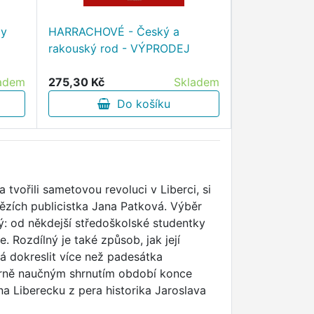
dy
HARRACHOVÉ - Český a
Ruská a sově
rakouský rod - VÝPRODEJ
vyznamenání
adem
275,30 Kč
Skladem
225,30 Kč
Do košíku
D
i a tvořili sametovou revoluci v Liberci, si
bězích publicistka Jana Patková. Výběr
rý: od někdejší středoškolské studentky
 Rozdílný je také způsob, jak její
há dokreslit více než padesátka
árně naučným shrnutím období konce
a Liberecku z pera historika Jaroslava