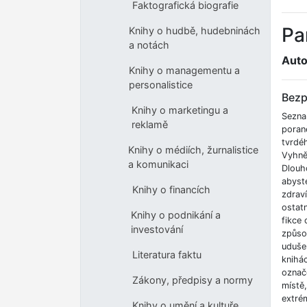
Faktografická biografie
Pa
Knihy o hudbě, hudebninách
a notách
Auto
Knihy o managementu a
personalistice
Bezp
Knihy o marketingu a
Sezna
reklamě
poran
tvrdé
Knihy o médiích, žurnalistice
Vyhnět
a komunikaci
Dlouh
abyste
Knihy o financích
zdrav
ostatn
Knihy o podnikání a
fikce 
investování
způso
udušen
Literatura faktu
knihá
označe
Zákony, předpisy a normy
místě
extrém
Knihy o umění a kultuře