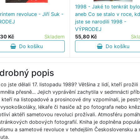
1998 - Jaké to tenkrát bylo
rintem revoluce - Jiří Suk -
aneb Co se stalo v roce, k
RODEJ
jste se narodili 1998 -
VÝPRODEJ
30 Kč
Skladem
55,80 Kč
Skl
Do košíku
Do košíku
drobný popis
 co jste dělali 17. listopadu 1989? Většina z lidí, kteří prožil
mněla přesně... Jejich vyprávění zachytila v sedmnácti pří
, kteří na listopadové a prosincové dny vzpomínali, je pest
 vysokoškoláky, lékaře či hasiče až po fotografa nebo kněze.
otliví aktéři sametovou revoluci prožívali. Atmosféru pomá
stránkových dobových fotografií. Kniha je doplněna popul
alismu a sametové revoluce v tehdejším Československu a n
uta.