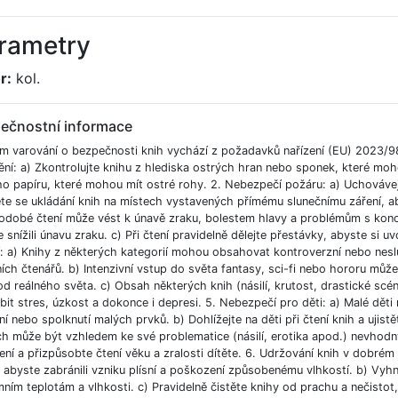
rametry
r:
kol.
ečnostní informace
m varování o bezpečnosti knih vychází z požadavků nařízení (EU) 2023/9
ění: a) Zkontrolujte knihu z hlediska ostrých hran nebo sponek, které moh
ho papíru, které mohou mít ostré rohy. 2. Nebezpečí požáru: a) Uchováve
e se ukládání knih na místech vystavených přímému slunečnímu záření, aby
odobé čtení může vést k únavě zraku, bolestem hlavy a problémům s koncent
 snížili únavu zraku. c) Při čtení pravidelně dělejte přestávky, abyste si uvo
í: a) Knihy z některých kategorií mohou obsahovat kontroverzní nebo nesl
ích čtenářů. b) Intenzivní vstup do světa fantasy, sci-fi nebo hororu můž
od reálného světa. c) Obsah některých knih (násilí, krutost, drastické scé
bit stres, úzkost a dokonce i depresi. 5. Nebezpečí pro děti: a) Malé dět
í nebo spolknutí malých prvků. b) Dohlížejte na děti při čtení knih a ujist
ch může být vzhledem ke své problematice (násilí, erotika apod.) nevhodný
ní a přizpůsobte čtení věku a zralosti dítěte. 6. Udržování knih v dobré
, abyste zabránili vzniku plísní a poškození způsobenému vlhkostí. b) Vyh
ním teplotám a vlhkosti. c) Pravidelně čistěte knihy od prachu a nečistot, 