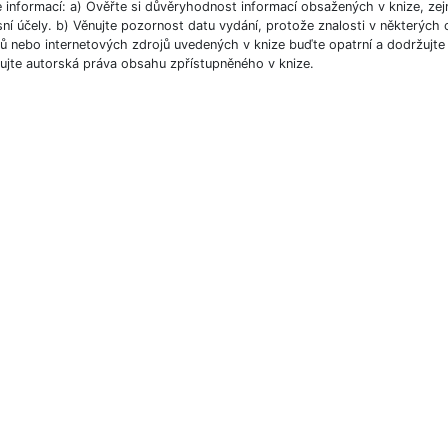
e informací: a) Ověřte si důvěryhodnost informací obsažených v knize, ze
ní účely. b) Věnujte pozornost datu vydání, protože znalosti v některých o
 nebo internetových zdrojů uvedených v knize buďte opatrní a dodržujte p
ujte autorská práva obsahu zpřístupněného v knize.