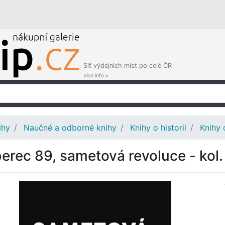
Síť výdejních míst po celé ČR
více info »
ihy
Naučné a odborné knihy
Knihy o historii
Knihy 
berec 89, sametová revoluce - kol.