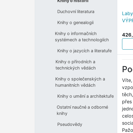
Knihy o historii
Duchovní literatura
Laby
VÝP
Knihy o genealogii
Knihy o informačních
426,
systémech a technologiích
Knihy o jazycích a literatuře
Knihy o přírodních a
Po
technických vědách
Knihy o společenských a
Víte,
humanitních vědách
vzpo
těch
Knihy o umění a architektuře
přes
Ostatní naučné a odborné
jedn
knihy
celo
soci
Pseudovědy
Pažo