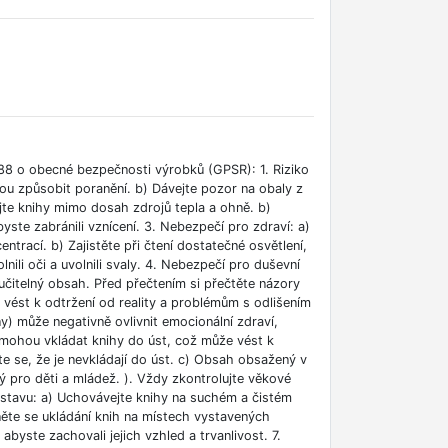
88 o obecné bezpečnosti výrobků (GPSR): 1. Riziko
ou způsobit poranění. b) Dávejte pozor na obaly z
jte knihy mimo dosah zdrojů tepla a ohně. b)
ste zabránili vznícení. 3. Nebezpečí pro zdraví: a)
rací. b) Zajistěte při čtení dostatečné osvětlení,
lnili oči a uvolnili svaly. 4. Nebezpečí pro duševní
učitelný obsah. Před přečtením si přečtěte názory
e vést k odtržení od reality a problémům s odlišením
ny) může negativně ovlivnit emocionální zdraví,
i mohou vkládat knihy do úst, což může vést k
ěte se, že je nevkládají do úst. c) Obsah obsažený v
 pro děti a mládež. ). Vždy zkontrolujte věkové
m stavu: a) Uchovávejte knihy na suchém a čistém
něte se ukládání knih na místech vystavených
abyste zachovali jejich vzhled a trvanlivost. 7.