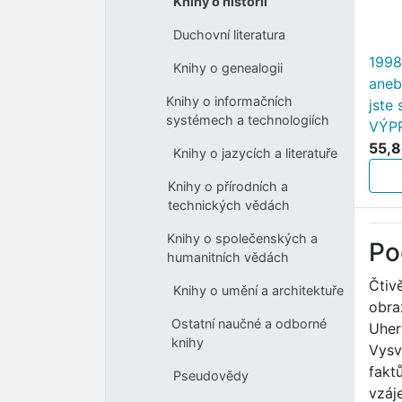
Knihy o historii
Duchovní literatura
1998
Knihy o genealogii
aneb
Knihy o informačních
jste 
systémech a technologiích
VÝP
55,8
Knihy o jazycích a literatuře
Knihy o přírodních a
technických vědách
Knihy o společenských a
Po
humanitních vědách
Čtiv
Knihy o umění a architektuře
obra
Ostatní naučné a odborné
Uher
knihy
Vysv
fakt
Pseudovědy
vzáj