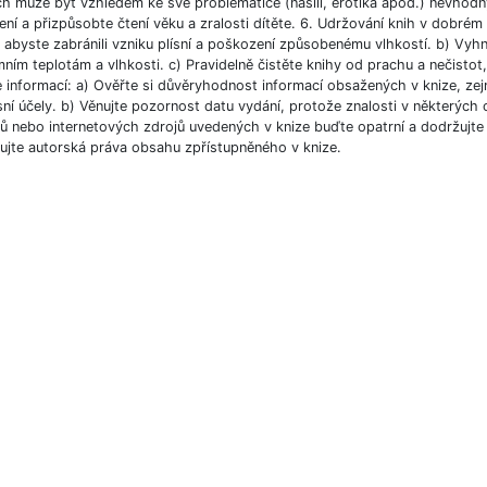
ch může být vzhledem ke své problematice (násilí, erotika apod.) nevhodný
ní a přizpůsobte čtení věku a zralosti dítěte. 6. Udržování knih v dobré
, abyste zabránili vzniku plísní a poškození způsobenému vlhkostí. b) Vyh
ním teplotám a vlhkosti. c) Pravidelně čistěte knihy od prachu a nečistot, 
e informací: a) Ověřte si důvěryhodnost informací obsažených v knize, ze
ní účely. b) Věnujte pozornost datu vydání, protože znalosti v některých o
 nebo internetových zdrojů uvedených v knize buďte opatrní a dodržujte p
ujte autorská práva obsahu zpřístupněného v knize.