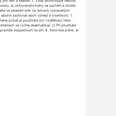
 pro děti a mládež. ). Vždy zkontrolujte věkové
m stavu: a) Uchovávejte knihy na suchém a čistém
něte se ukládání knih na místech vystavených
abyste zachovali jejich vzhled a trvanlivost. 7.
jména pokud je používáte pro vzdělávací nebo
blastech se rychle deaktualizují. c) Při používání
ravidla bezpečnosti na síti. 8. Autorská práva: a)