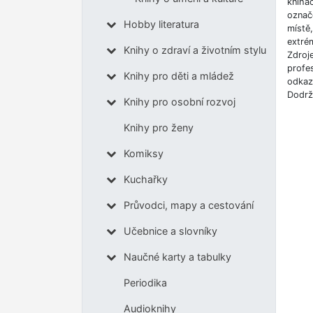
knihá
označe
Hobby literatura
místě
extrém
Knihy o zdraví a životním stylu
Zdroj
profes
Knihy pro děti a mládež
odkazů
Dodrž
Knihy pro osobní rozvoj
Knihy pro ženy
Komiksy
Kuchařky
Průvodci, mapy a cestování
Učebnice a slovníky
Naučné karty a tabulky
Periodika
Audioknihy