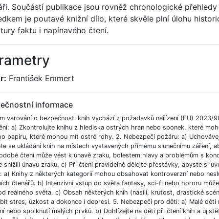
áři. Součástí publikace jsou rovněž chronologické přehle
edkem je poutavé knižní dílo, které skvěle plní úlohu histor
atury faktu i napínavého čtení.
rametry
r:
František Emmert
ečnostní informace
m varování o bezpečnosti knih vychází z požadavků nařízení (EU) 2023/9
ění: a) Zkontrolujte knihu z hlediska ostrých hran nebo sponek, které moh
ho papíru, které mohou mít ostré rohy. 2. Nebezpečí požáru: a) Uchováve
e se ukládání knih na místech vystavených přímému slunečnímu záření, aby
odobé čtení může vést k únavě zraku, bolestem hlavy a problémům s koncent
 snížili únavu zraku. c) Při čtení pravidelně dělejte přestávky, abyste si uvo
í: a) Knihy z některých kategorií mohou obsahovat kontroverzní nebo nesl
ích čtenářů. b) Intenzivní vstup do světa fantasy, sci-fi nebo hororu můž
od reálného světa. c) Obsah některých knih (násilí, krutost, drastické scé
bit stres, úzkost a dokonce i depresi. 5. Nebezpečí pro děti: a) Malé dět
í nebo spolknutí malých prvků. b) Dohlížejte na děti při čtení knih a ujist