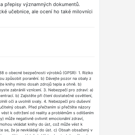
dy a přepisy významných dokumentů.
ické učebnice, ale ocení ho také milovníci
88 o obecné bezpečnosti výrobků (GPSR): 1. Riziko
ou způsobit poranění. b) Dávejte pozor na obaly z
jte knihy mimo dosah zdrojů tepla a ohně. b)
ste zabránili vznícení. 3. Nebezpečí pro zdraví: a)
rací. b) Zajistěte při čtení dostatečné osvětlení,
lnili oči a uvolnili svaly. 4. Nebezpečí pro duševní
učitelný obsah. Před přečtením si přečtěte názory
e vést k odtržení od reality a problémům s odlišením
ny) může negativně ovlivnit emocionální zdraví,
i mohou vkládat knihy do úst, což může vést k
ěte se, že je nevkládají do úst. c) Obsah obsažený v