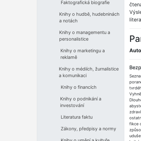
Faktografická biografie
čten
Výsl
Knihy o hudbě, hudebninách
liter
a notách
Knihy o managementu a
Pa
personalistice
Auto
Knihy o marketingu a
reklamě
Bezp
Knihy o médiích, žurnalistice
a komunikaci
Sezna
poran
Knihy o financích
tvrdé
Vyhnět
Knihy o podnikání a
Dlouh
investování
abyste
zdrav
Literatura faktu
ostatn
fikce 
Zákony, předpisy a normy
způso
udušen
Knihy o umění a kultuře