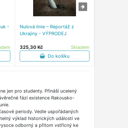
Suk -
Nulová linie – Reportáž z
HARRACHOVÉ
Ukrajiny - VÝPRODEJ
rakouský ro
adem
325,30 Kč
Skladem
275,30 Kč
Do košíku
D
e jen pro studenty. Přináší ucelený
ávěrečné fázi existence Rakousko-
unie.
é časové periody. Vedle uspořádaných
elný výklad historických událostí ve
 vysoce odborný a přitom vstřícný ke