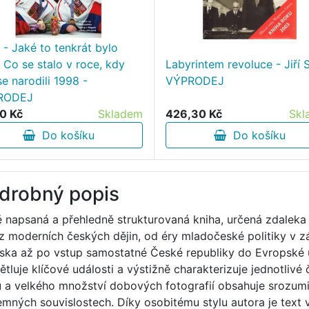
 - Jaké to tenkrát bylo
 Co se stalo v roce, kdy
Labyrintem revoluce - Jiří 
se narodili 1998 -
VÝPRODEJ
RODEJ
0 Kč
Skladem
426,30 Kč
Skl
Do košíku
Do košíku
drobný popis
ě napsaná a přehledně strukturovaná kniha, určená zdaleka n
z moderních českých dějin, od éry mladočeské politiky v z
ska až po vstup samostatné České republiky do Evropské 
ětluje klíčové události a výstižně charakterizuje jednotliv
ů a velkého množství dobových fotografií obsahuje srozumit
emných souvislostech. Díky osobitému stylu autora je text