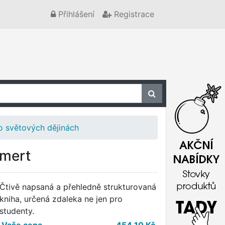
Přihlášení
Registrace
o světových dějinách
mmert
Čtivě napsaná a přehledně strukturovaná
kniha, určená zdaleka ne jen pro
studenty.
Vaše cena
454,10
Kč