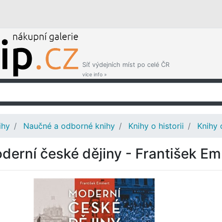
Síť výdejních míst po celé ČR
více info »
ihy
Naučné a odborné knihy
Knihy o historii
Knihy 
derní české dějiny - František E