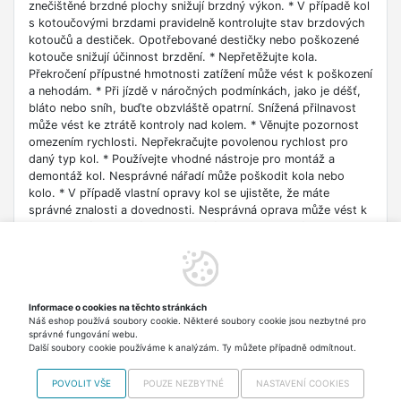
znečištěné brzdné plochy snižují brzdný výkon. * V případě kol
s kotoučovými brzdami pravidelně kontrolujte stav brzdových
kotoučů a destiček. Opotřebované destičky nebo poškozené
kotouče snižují účinnost brzdění. * Nepřetěžujte kola.
Překročení přípustné hmotnosti zatížení může vést k poškození
a nehodám. * Při jízdě v náročných podmínkách, jako je déšť,
bláto nebo sníh, buďte obzvláště opatrní. Snížená přilnavost
může vést ke ztrátě kontroly nad kolem. * Věnujte pozornost
omezením rychlosti. Nepřekračujte povolenou rychlost pro
daný typ kol. * Používejte vhodné nástroje pro montáž a
demontáž kol. Nesprávné nářadí může poškodit kola nebo
kolo. * V případě vlastní opravy kol se ujistěte, že máte
správné znalosti a dovednosti. Nesprávná oprava může vést k
nebezpečným situacím. * Po každé opravě nebo výměně kol se
ujistěte, že jsou všechny prvky správně upevněny a fungují
správně. * Kolečka vždy používejte podle jejich zamýšleného
účelu. Nepoužívejte kola určená pro silniční jízdu v náročném
terénu a kola pro jízdu v terénu na hladkém povrchu. *
Informace o cookies na těchto stránkách
Pravidelně servisujte kola. Přehledy v servisu jízdních kol
Náš eshop používá soubory cookie. Některé soubory cookie jsou nezbytné pro
pomohou udržet kola v dobrém technickém stavu a zajistí
správné fungování webu.
bezpečnost jízdy.
Další soubory cookie používáme k analýzám. Ty můžete případně odmítnout.
POVOLIT VŠE
POUZE NEZBYTNÉ
NASTAVENÍ COOKIES
Copyright © 2012-2026 VISO TRADE s.r.o.,