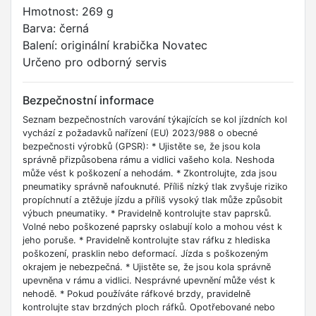
Hmotnost: 269 g
Barva: černá
Balení: originální krabička Novatec
Určeno pro odborný servis
Bezpečnostní informace
Seznam bezpečnostních varování týkajících se kol jízdních kol
vychází z požadavků nařízení (EU) 2023/988 o obecné
bezpečnosti výrobků (GPSR): * Ujistěte se, že jsou kola
správně přizpůsobena rámu a vidlici vašeho kola. Neshoda
může vést k poškození a nehodám. * Zkontrolujte, zda jsou
pneumatiky správně nafouknuté. Příliš nízký tlak zvyšuje riziko
propíchnutí a ztěžuje jízdu a příliš vysoký tlak může způsobit
výbuch pneumatiky. * Pravidelně kontrolujte stav paprsků.
Volné nebo poškozené paprsky oslabují kolo a mohou vést k
jeho poruše. * Pravidelně kontrolujte stav ráfku z hlediska
poškození, prasklin nebo deformací. Jízda s poškozeným
okrajem je nebezpečná. * Ujistěte se, že jsou kola správně
upevněna v rámu a vidlici. Nesprávné upevnění může vést k
nehodě. * Pokud používáte ráfkové brzdy, pravidelně
kontrolujte stav brzdných ploch ráfků. Opotřebované nebo