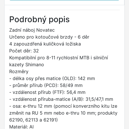
Podrobný popis
Zadní náboj Novatec
Určeno pro kotoučové brzdy - 6 děr
4 zapouzdřená kuličková ložiska
Počet děr: 32
Kompatibilní pro 8-11 rychlostní MTB i silniční
kazety Shimano
Rozměry
- délka osy přes matice (OLD): 142 mm
- průměr přírub (PCD): 58/49 mm
- vzdálenost přírub (FTF): 56,4 mm
- vzdálenost příruba-matice (A/B): 31,5/47,1 mm
- osa: e-thru 12 mm (pomocí konverzního kitu lze
změnit na RU 5 mm nebo e-thru 10 mm; produkty
62190, 62113 a 62191)
Materiál: Al