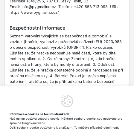
Těšínská 1349/296, 737 01 Český Těšín, CZ
Email: info@pygmalino.cz Telefon: +420 558 713 098 URL:
https://www.pygmalino.cz/
Bezpečnostní informace
Seznam varování týkajících se bezpečnosti automobilů a
vozidel (hraček) vychází z požadavků nařízení (EU) 2023/988
o obecné bezpečnosti výrobků (GPSR): 1. Riziko udušení:
Ujistěte se, že hračka neobsahuje malé části, které by dítě
mohlo spolknout. 2. Ostré hrany: Zkontrolujte, zda hračka
nemá ostré hrany, které by mohly dítě zranit. 3. Odolnost:
Ujistěte se, že je hračka dostatečně odolná a nerozpadá se při
hraní na malé kousky. 4. Baterie: Pokud je hračka napájena
bateriemi, ujistěte se, že je přihrádka na baterie bezpečně
uzavřena. 5. Linky a provázky: Odstraňte všechny provázky a
provázky, které by mohly představovat nebezpečí udušení. 6.
Toxické materiály: Ujistěte se, že hračka není vyrobena z
toxických materiálů. 7. Věk dítěte: Vybírejte hračky vhodné pro
věk dítěte. 8. Dohled: Vždy dohlížejte na dítě během hry. 9.
Informace o cookies na těchto stránkách
Čištění: Pravidelně čistěte hračku, abyste zabránili růstu
Náš eshop používá soubory cookie. Některé soubory cookie jsou nezbytné pro
bakterií. 10. Skladování: Uchovávejte hračku na bezpečném
správné fungování webu.
místě, mimo dosah zdrojů tepla a vlhkosti.
Další soubory cookie používáme k analýzám. Ty můžete případně odmítnout.