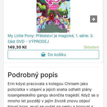
My Little Pony: Přátelství je magické, 1. série: 3.
část DVD - VÝPRODEJ
149,30 Kč
Skladem
Do košíku
Podrobný popis
Erin kdysi pracovala s kolegou Chrisem jako
policistka v utajení a jejich snaha odhalit plány
losangeleského gangu skončila tragédií. Když se o
mnoho let později v jejím životě znovu objeví
hlavní boss, musí se vydat na cestu a bojovat s