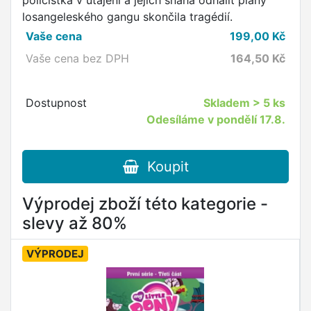
policistka v utajení a jejich snaha odhalit plány
losangeleského gangu skončila tragédií.
Vaše cena
199,00
Kč
Vaše cena bez DPH
164,50
Kč
Dostupnost
Skladem
> 5 ks
Odesíláme v pondělí 17.8.
Koupit
Výprodej zboží této kategorie -
slevy až 80%
VÝPRODEJ