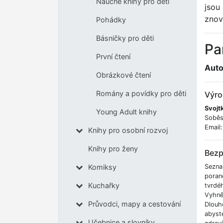
Naučné knihy pro děti
jsou
znov
Pohádky
Básničky pro děti
Pa
První čtení
Auto
Obrázkové čtení
Romány a povídky pro děti
Výro
Svojtk
Young Adult knihy
Soběs
Email
Knihy pro osobní rozvoj
Knihy pro ženy
Bezp
Sezna
Komiksy
poran
Kuchařky
tvrdé
Vyhnět
Průvodci, mapy a cestování
Dlouh
abyste
Učebnice a slovníky