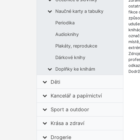
zdrav
ostatn
Naučné karty a tabulky
fikce 
způso
Periodika
udušen
knihá
Audioknihy
označe
místě
Plakáty, reprodukce
extrém
Zdroj
Dárkové knihy
profes
odkazů
Doplňky ke knihám
Dodrž
Děti
Kancelář a papírnictví
Sport a outdoor
Krása a zdraví
Drogerie