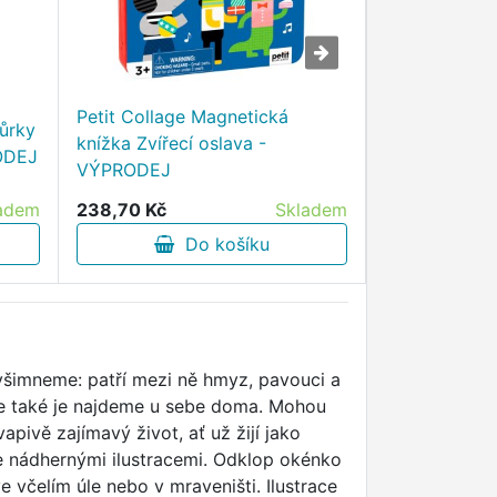
Petit Collage Magnetická
vůrky
Sčítání - Sešit
knížka Zvířecí oslava -
ODEJ
VÝPRODEJ
VÝPRODEJ
adem
238,70 Kč
Skladem
68,30 Kč
Do košíku
D
evšimneme: patří mezi ně hmyz, pavouci a
 ale také je najdeme u sebe doma. Mohou
pivě zajímavý život, ať už žijí jako
se nádhernými ilustracemi. Odklop okénko
e včelím úle nebo v mraveništi. Ilustrace