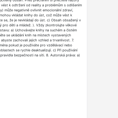
učitelný obsah. Před přečtením si přečtěte názory
e vést k odtržení od reality a problémům s odlišením
ny) může negativně ovlivnit emocionální zdraví,
i mohou vkládat knihy do úst, což může vést k
ěte se, že je nevkládají do úst. c) Obsah obsažený v
 pro děti a mládež. ). Vždy zkontrolujte věkové
m stavu: a) Uchovávejte knihy na suchém a čistém
něte se ukládání knih na místech vystavených
abyste zachovali jejich vzhled a trvanlivost. 7.
jména pokud je používáte pro vzdělávací nebo
blastech se rychle deaktualizují. c) Při používání
ravidla bezpečnosti na síti. 8. Autorská práva: a)