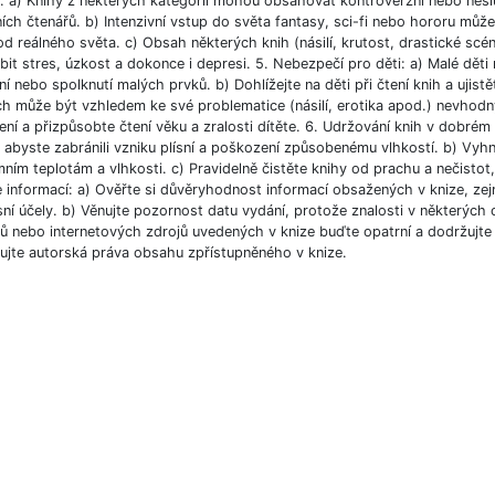
í: a) Knihy z některých kategorií mohou obsahovat kontroverzní nebo nesl
ích čtenářů. b) Intenzivní vstup do světa fantasy, sci-fi nebo hororu můž
od reálného světa. c) Obsah některých knih (násilí, krutost, drastické scé
bit stres, úzkost a dokonce i depresi. 5. Nebezpečí pro děti: a) Malé dět
í nebo spolknutí malých prvků. b) Dohlížejte na děti při čtení knih a ujist
ch může být vzhledem ke své problematice (násilí, erotika apod.) nevhodný
ní a přizpůsobte čtení věku a zralosti dítěte. 6. Udržování knih v dobré
, abyste zabránili vzniku plísní a poškození způsobenému vlhkostí. b) Vyh
ním teplotám a vlhkosti. c) Pravidelně čistěte knihy od prachu a nečistot, 
e informací: a) Ověřte si důvěryhodnost informací obsažených v knize, ze
ní účely. b) Věnujte pozornost datu vydání, protože znalosti v některých o
 nebo internetových zdrojů uvedených v knize buďte opatrní a dodržujte p
ujte autorská práva obsahu zpřístupněného v knize.