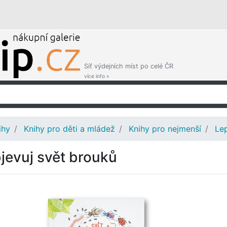
Síť výdejních míst po celé ČR
více info »
ihy
Knihy pro děti a mládež
Knihy pro nejmenší
Le
jevuj svět brouků