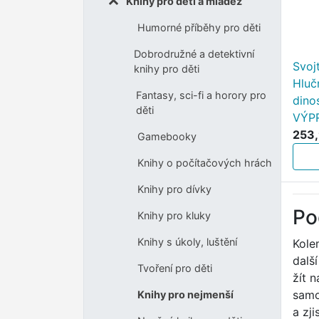
Knihy pro děti a mládež
Humorné příběhy pro děti
Dobrodružné a detektivní
Svoj
knihy pro děti
Hlučn
Fantasy, sci-fi a horory pro
dino
děti
VÝP
253,
Gamebooky
Knihy o počítačových hrách
Knihy pro dívky
Po
Knihy pro kluky
Knihy s úkoly, luštění
Kole
dalš
Tvoření pro děti
žít 
samo
Knihy pro nejmenší
a zj