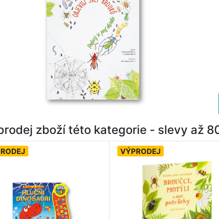
rodej zboží této kategorie - slevy až 
PRODEJ
VÝPRODEJ