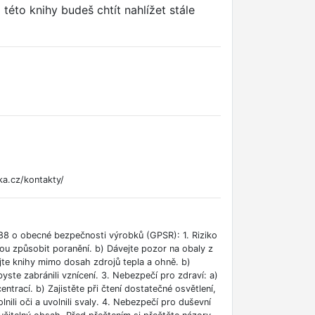
éto knihy budeš chtít nahlížet stále
ka.cz/kontakty/
88 o obecné bezpečnosti výrobků (GPSR): 1. Riziko
ou způsobit poranění. b) Dávejte pozor na obaly z
jte knihy mimo dosah zdrojů tepla a ohně. b)
ste zabránili vznícení. 3. Nebezpečí pro zdraví: a)
rací. b) Zajistěte při čtení dostatečné osvětlení,
lnili oči a uvolnili svaly. 4. Nebezpečí pro duševní