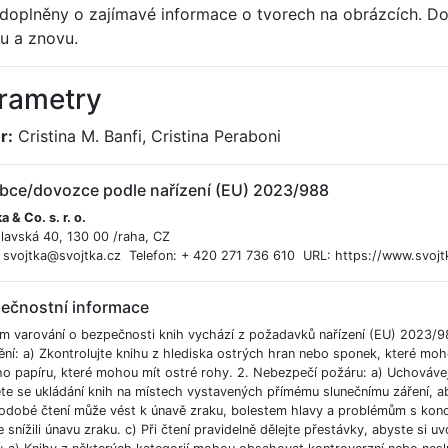
 doplněny o zajímavé informace o tvorech na obrázcích. Do t
u a znovu.
rametry
r:
Cristina M. Banfi, Cristina Peraboni
bce/dovozce podle nařízení (EU) 2023/988
a & Co. s. r. o.
lavská 40, 130 00 /raha, CZ
: svojtka@svojtka.cz Telefon: + 420 271 736 610 URL: https://www.svojt
ečnostní informace
m varování o bezpečnosti knih vychází z požadavků nařízení (EU) 2023/9
ění: a) Zkontrolujte knihu z hlediska ostrých hran nebo sponek, které moh
ho papíru, které mohou mít ostré rohy. 2. Nebezpečí požáru: a) Uchováve
e se ukládání knih na místech vystavených přímému slunečnímu záření, aby
odobé čtení může vést k únavě zraku, bolestem hlavy a problémům s koncent
 snížili únavu zraku. c) Při čtení pravidelně dělejte přestávky, abyste si uvo