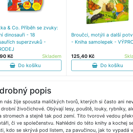
tka & Co. Příběh se zvuky:
í dinosauři - 18
Broučci, motýli a další pot
sauřích superzvuků -
- Kniha samolepek - VÝPR
RODEJ
90 Kč
Skladem
125,40 Kč
Skl
Do košíku
Do košíku
drobný popis
m nás žije spousta maličkých tvorů, kterých si často ani n
í drobní živočichové. Obývají lesy, pouště, louky, rybníky,
na stromech a stejně tak pod zemí. Tito tvorové vedou překva
táři, či ve společenstvu. Nahlédni do této knihy a kochej 
isti, kdo se skrývá pod listem, za pavučinou, jak to vypadá v