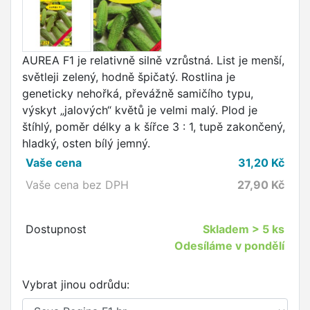
AUREA F1 je relativně silně vzrůstná. List je menší,
světleji zelený, hodně špičatý. Rostlina je
geneticky nehořká, převážně samičího typu,
výskyt „jalových“ květů je velmi malý. Plod je
štíhlý, poměr délky a k šířce 3 : 1, tupě zakončený,
hladký, osten bílý jemný.
Vaše cena
31,20
Kč
Vaše cena bez DPH
27,90
Kč
Dostupnost
Skladem
> 5 ks
Odesíláme v pondělí
Vybrat jinou odrůdu: