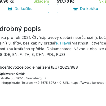
517,70 Kč
Skl
9,90 Kč
Skladem
Do košíku
Do košíku
drobný popis
nka pro rok 2021. Čtyřnápravový osobní neprůchozí (s bo
ejní) 3. třídy, bez kabiny brzdař
e. Hlavn
í vlastnosti: čtveř
matikou krátkého spřáhla Dokumentace: Návod k obsluze a
8 (DE, EN, F, ITA, E, CHN, POL, RUS)
bce/dovozce podle nařízení (EU) 2023/988
Spielwaren GmbH
rstraße 30, 96515 Sonneberg, DE
: info@piko.de Telefon: +49 3675 8972 - 0 URL: https://www.piko-shop.