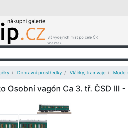
Síť výdejních míst po celé ČR
více info »
ačky
Dopravní prostředky
Vláčky, tramvaje
Modelo
ko Osobní vagón Ca 3. tř. ČSD III 