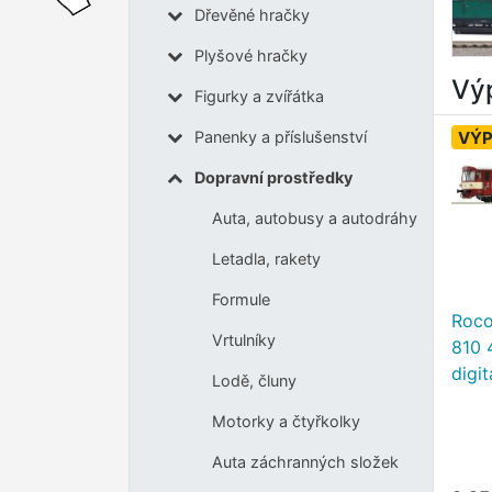
Dřevěné hračky
Plyšové hračky
Výp
Figurky a zvířátka
VÝ
Panenky a příslušenství
Dopravní prostředky
Auta, autobusy a autodráhy
Letadla, rakety
Formule
Roco
Vrtulníky
810 
digi
Lodě, čluny
Motorky a čtyřkolky
Auta záchranných složek