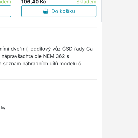
adem
106,40 Kč
Skladem
187,70 Kč
Do košíku
D
čními dveřmi) oddílový vůz ČSD řady Ca
ice nápravšachta dle NEM 362 s
 seznam náhradních dílů modelu č.
de/