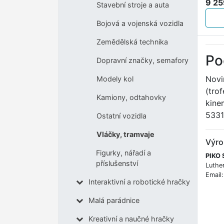
9 25
Stavební stroje a auta
Bojová a vojenská vozidla
Zemědělská technika
Po
Dopravní značky, semafory
Novi
Modely kol
(trof
Kamiony, odtahovky
kine
5331
Ostatní vozidla
Vláčky, tramvaje
Výro
Figurky, nářadí a
PIKO 
příslušenství
Luthe
Email
Interaktivní a robotické hračky
Malá parádnice
Kreativní a naučné hračky