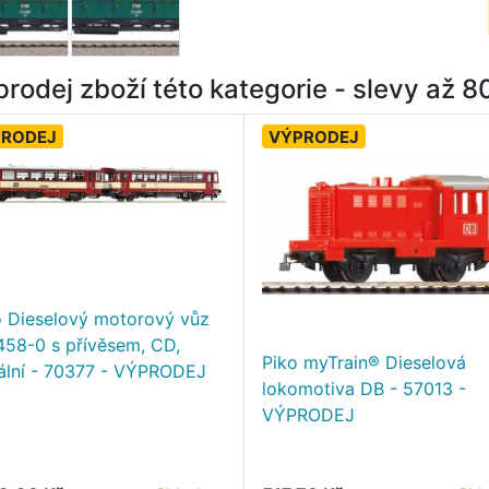
rodej zboží této kategorie - slevy až 
PRODEJ
VÝPRODEJ
 Dieselový motorový vůz
458-0 s přívěsem, CD,
Piko myTrain® Dieselová
tální - 70377 - VÝPRODEJ
lokomotiva DB - 57013 -
VÝPRODEJ