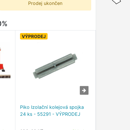
Prodej ukončen
80%
VÝPRODEJ
VÝPRODEJ
Piko Sada p
Piko Izolační kolejová spojka
montáž elek
24 ks - 55291 - VÝPRODEJ
přestavníku 
VÝPRODEJ