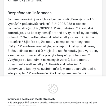
klimatických změn.
Bezpečnostní informace
Seznam varování týkajících se bezpečnosti dřevěných bloků
vychází z požadavků nařízení (EU) 2023/988 o obecné
bezpečnosti výrobků (GPSR): 1. Riziko udušení: * Pravidelně
kontrolujte, zda kostky nemají drobné prvky, které by se mohly
odlomit. * Nedovolte dětem vkládat kostky do úst. 2. Riziko
poranění: * Ujistěte se, že kostky nemají ostré hrany nebo
třísky. * Pravidelně kontrolujte, zda nejsou kostky poškozeny.
3. Bezpečnost materiálů: * Ujistěte se, že kostky jsou vyrobeny
z netoxických materiálů a pokryty bezpečnými barvami. *
Vyhýbejte se kostkám z neznámých zdrojů, které mohou
obsahovat škodlivé látky. 4. Použití a skladování: *
Uchovávejte kostky na suchém místě, mimo dosah vlhkosti a
zdrojů tepla. * Pravidelně čistěte kostky jemným čisticím
prostředkem a vodou. 5. Pro děti ve správném věku: *
Zkontrolujte, zda jsou kostky vhodné pro věk dítěte. Příliš malé
kostky mohou být nebezpečné pro miminka a malé děti. 6.
Dohled: * Při hraní s kostkami vždy dohlížejte na dítě. * Naučte
dítě, jak si bezpečně hrát s kostkami. 7. Další nebezpečí: *
Informace o cookies na těchto stránkách
Dávejte pozor na kostky s magnety, které mohou být
Náš eshop používá soubory cookie. Některé soubory cookie jsou nezbytné pro
obzvláště nebezpečné v případě požití. * Nedovolte dítěti