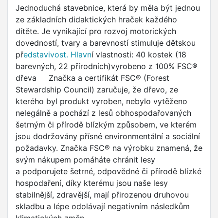
Jednoduchá stavebnice, která by měla být jednou
ze základních didaktických hraček každého
dítěte. Je vynikající pro rozvoj motorických
dovedností, tvary a barevností stimuluje dětskou
př
edstavivost. Hlavn
í vlastnosti: 40 kostek (18
barevných, 22 přírodních)vyrobeno z 100% FSC®
dřeva Značka a certifikát FSC® (Forest
Stewardship Council) zaručuje, že dřevo, ze
kterého byl produkt vyroben, nebylo vytěženo
nelegálně a pochází z lesů obhospodařovaných
šetrným či přírodě blízkým způsobem, ve kterém
jsou dodržovány přísné environmentální a sociální
požadavky. Značka FSC® na výrobku znamená, že
svým nákupem pomáháte chránit lesy
a podporujete šetrné, odpovědné či přírodě blízké
hospodaření, díky kterému jsou naše lesy
stabilnější, zdravější, mají přirozenou druhovou
skladbu a lépe odolávají negativním následkům