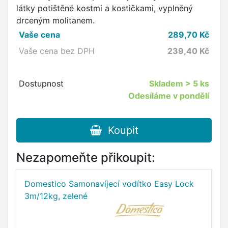
látky potištěné kostmi a kostičkami, vyplněný
drceným molitanem.
Vaše cena
289,70
Kč
Vaše cena bez DPH
239,40
Kč
Dostupnost
Skladem
> 5 ks
Odesíláme v pondělí
Koupit
Nezapomeňte přikoupit:
Domestico Samonavíjecí vodítko Easy Lock
D
3m/12kg, zelené
5