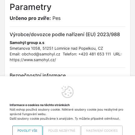
Parametry
Určeno pro zvíře:
Pes
Výrobce/dovozce podle nařízení (EU) 2023/988
Samohýl group a.s
Smetanova 1058, 51251 Lomnice nad Popelkou, CZ
Email: obchod@samohyl.cz Telefon: +420 481 653 111 URL:
https://www.samohyl.cz/
Bezpečnostní informace
Upozornění: Uchovávejte mimo dosah otevřeného ohně a
jiných zdrojů tepla. Pravidelně kontrolujte, zda se neuvolňují
malé části, které by mohly představovat riziko udušení.
Varování: Produkt podléhá nařízení (EU) 2023/988 o obecné
Informace o cookies na těchto stránkách
bezpečnosti výrobků a nařízení REACH (ES) č. 1907/2006
Náš eshop používá soubory cookie. Některé soubory cookie jsou nezbytné pro
týkajícímu se chemických látek. Věkové omezení: Není určeno
správné fungování webu.
pro lidské kojence.
Další soubory cookie používáme k analýzám. Ty můžete případně odmítnout.
POVOLIT VŠE
POUZE NEZBYTNÉ
NASTAVENÍ COOKIES
Copyright © 2012-2026 VISO TRADE s.r.o.,