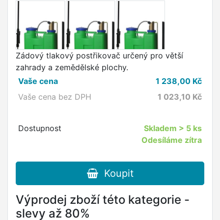
Zádový tlakový postřikovač určený pro větší
zahrady a zemědělské plochy.
Vaše cena
1 238,00
Kč
Vaše cena bez DPH
1 023,10
Kč
Dostupnost
Skladem
> 5 ks
Odesíláme zítra
Koupit
Výprodej zboží této kategorie -
slevy až 80%