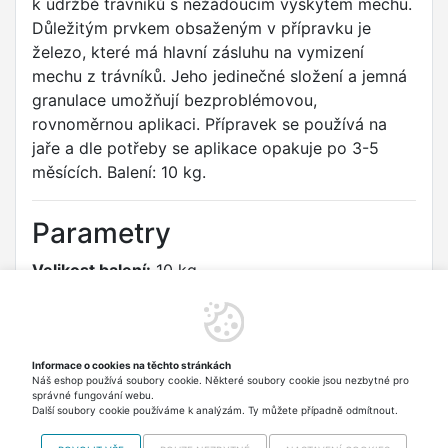
k údržbě trávníků s nežádoucím výskytem mechu.
Důležitým prvkem obsaženým v přípravku je
železo, které má hlavní zásluhu na vymizení
mechu z trávníků. Jeho jedinečné složení a jemná
granulace umožňují bezproblémovou,
rovnoměrnou aplikaci. Přípravek se používá na
jaře a dle potřeby se aplikace opakuje po 3-5
měsících. Balení: 10 kg.
Parametry
Velikost balení:
10 kg
Výrobce/dovozce podle nařízení (EU) 2023/988
Nohel Garden a.s.
Informace o cookies na těchto stránkách
Budínek 86, 263 01 Dobříš, CZ
Náš eshop používá soubory cookie. Některé soubory cookie jsou nezbytné pro
Email: office@nohelgarden.cz Telefon: +420 318 533 511
správné fungování webu.
URL: https://nohelgarden.cz/kontakty
Další soubory cookie používáme k analýzám. Ty můžete případně odmítnout.