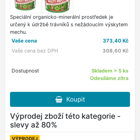
Speciální organicko-minerální prostředek je
určený k údržbě trávníků s nežádoucím výskytem
mechu.
Vaše cena
373,40
Kč
Vaše cena bez DPH
308,60
Kč
Dostupnost
Skladem
> 5 ks
Odesíláme zítra
Koupit
Výprodej zboží této kategorie -
slevy až 80%
VÝPRODEJ