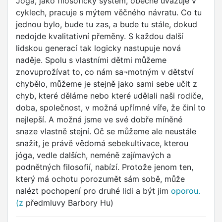
Jóga, jako filosofický systém, obecně uvažuje v
cyklech, pracuje s mýtem věčného návratu. Co tu
jednou bylo, bude tu zas, a bude tu stále, dokud
nedojde kvalitativní přeměny. S každou další
lidskou generací tak logicky nastupuje nová
naděje. Spolu s vlastními dětmi můžeme
znovuprožívat to, co nám sa¬motným v dětství
chybělo, můžeme je stejně jako sami sebe učit z
chyb, které děláme nebo které udělali naši rodiče,
doba, společnost, v možná upřímné víře, že činí to
nejlepší. A možná jsme ve své dobře míněné
snaze vlastně stejní. Oč se můžeme ale neustále
snažit, je právě vědomá sebekultivace, kterou
jóga, vedle dalších, neméně zajímavých a
podnětných filosofií, nabízí. Protože jenom ten,
který má ochotu porozumět sám sobě, může
nalézt pochopení pro druhé lidi a být jim
oporou.
(z
předmluvy Barbory Hu)