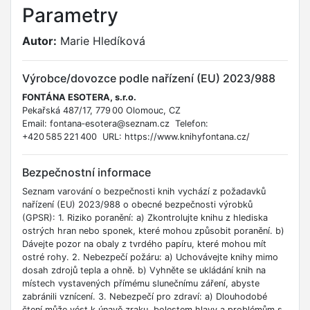
Parametry
Autor:
Marie Hledíková
Výrobce/dovozce podle nařízení (EU) 2023/988
FONTÁNA ESOTERA, s.r.o.
Pekařská 487/17, 779 00 Olomouc, CZ
Email: fontana‑esotera@seznam.cz Telefon:
+420 585 221 400 URL: https://www.knihyfontana.cz/
Bezpečnostní informace
Seznam varování o bezpečnosti knih vychází z požadavků
nařízení (EU) 2023/988 o obecné bezpečnosti výrobků
(GPSR): 1. Riziko poranění: a) Zkontrolujte knihu z hlediska
ostrých hran nebo sponek, které mohou způsobit poranění. b)
Dávejte pozor na obaly z tvrdého papíru, které mohou mít
ostré rohy. 2. Nebezpečí požáru: a) Uchovávejte knihy mimo
dosah zdrojů tepla a ohně. b) Vyhněte se ukládání knih na
místech vystavených přímému slunečnímu záření, abyste
zabránili vznícení. 3. Nebezpečí pro zdraví: a) Dlouhodobé
čtení může vést k únavě zraku, bolestem hlavy a problémům s