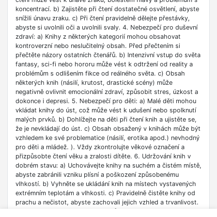
koncentrací. b) Zajistěte při čtení dostatečné osvětlení, abyste
snížili únavu zraku. c) Při čtení pravidelně dělejte přestávky,
abyste si uvolnili oči a uvolnili svaly. 4. Nebezpečí pro duševní
zdraví: a) Knihy z některých kategorií mohou obsahovat
kontroverzní nebo neslučitelný obsah. Před přečtením si
přečtěte názory ostatních čtenářů. b) Intenzivní vstup do světa
fantasy, sci-fi nebo hororu může vést k odtržení od reality a
problémům s odlišením fikce od reálného světa. c) Obsah
některých knih (násilí, krutost, drastické scény) může
negativně ovlivnit emocionální zdraví, způsobit stres, úzkost a
dokonce i depresi. 5. Nebezpečí pro děti: a) Malé děti mohou
vkládat knihy do úst, což může vést k udušení nebo spolknutí
malých prvků. b) Dohlížejte na děti při čtení knih a ujistěte se,
že je nevkládají do úst. c) Obsah obsažený v knihách může být
vzhledem ke své problematice (násilí, erotika apod.) nevhodný
pro děti a mládež. ). Vždy zkontrolujte věkové označení a
přizpůsobte čtení věku a zralosti dítěte. 6. Udržování knih v
dobrém stavu: a) Uchovávejte knihy na suchém a čistém místě,
abyste zabránili vzniku plísní a poškození způsobenému
vlhkostí. b) Vyhněte se ukládání knih na místech vystavených
extrémním teplotám a vlhkosti. c) Pravidelně čistěte knihy od
prachu a nečistot, abyste zachovali jejich vzhled a trvanlivost.
7. Zdroje informací: a) Ověřte si důvěryhodnost informací