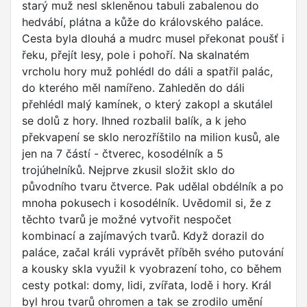
starý muž nesl skleněnou tabuli zabalenou do
hedvábí, plátna a kůže do královského paláce.
Cesta byla dlouhá a mudrc musel překonat poušť i
řeku, přejít lesy, pole i pohoří. Na skalnatém
vrcholu hory muž pohlédl do dáli a spatřil palác,
do kterého měl namířeno. Zahleděn do dáli
přehlédl malý kamínek, o který zakopl a skutálel
se dolů z hory. Ihned rozbalil balík, a k jeho
překvapení se sklo nerozříštilo na milion kusů, ale
jen na 7 částí - čtverec, kosodélník a 5
trojúhelníků. Nejprve zkusil složit sklo do
původního tvaru čtverce. Pak udělal obdélník a po
mnoha pokusech i kosodélník. Uvědomil si, že z
těchto tvarů je možné vytvořit nespočet
kombinací a zajímavých tvarů. Když dorazil do
paláce, začal králi vyprávět příběh svého putování
a kousky skla využil k vyobrazení toho, co během
cesty potkal: domy, lidi, zvířata, lodě i hory. Král
byl hrou tvarů ohromen a tak se zrodilo umění