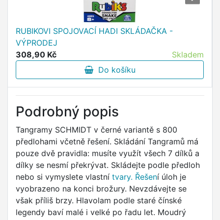
RUBIKOVI SPOJOVACÍ HADI SKLÁDAČKA -
VÝPRODEJ
308,90 Kč
Skladem
Do košíku
Podrobný popis
Tangramy SCHMIDT v černé variantě s 800
předlohami včetně řešení. Skládání Tangramů má
pouze dvě pravidla: musíte využít všech 7 dílků a
dílky se nesmí překrývat. Skládejte podle předloh
nebo si vymyslete vlastní
tvary. Řešen
í úloh je
vyobrazeno na konci brožury. Nevzdávejte se
však příliš brzy. Hlavolam podle staré čínské
legendy baví malé i velké po řadu let. Moudrý