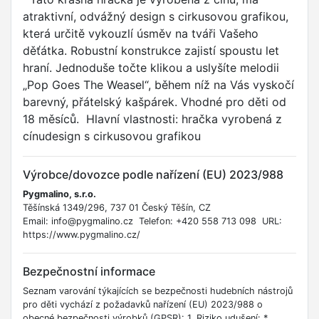
atraktivní, odvážný design s cirkusovou grafikou,
která určitě vykouzlí úsměv na tváři Vašeho
děťátka. Robustní konstrukce zajistí spoustu let
hraní. Jednoduše točte klikou a uslyšíte melodii
„Pop Goes The Weasel“, během níž na Vás vyskočí
barevný, přátelský kašpárek. Vhodné pro děti od
18 měsíců. Hlavní vlastnosti: hračka vyrobená z
cínudesign s cirkusovou grafikou
Výrobce/dovozce podle nařízení (EU) 2023/988
Pygmalino, s.r.o.
Těšínská 1349/296, 737 01 Český Těšín, CZ
Email: info@pygmalino.cz Telefon: +420 558 713 098 URL:
https://www.pygmalino.cz/
Bezpečnostní informace
Seznam varování týkajících se bezpečnosti hudebních nástrojů
pro děti vychází z požadavků nařízení (EU) 2023/988 o
obecné bezpečnosti výrobků (GPSR): 1. Riziko udušení: *