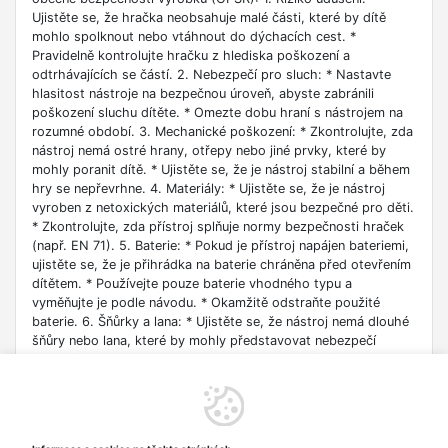
Ujistěte se, že hračka neobsahuje malé části, které by dítě
mohlo spolknout nebo vtáhnout do dýchacích cest. *
Pravidelně kontrolujte hračku z hlediska poškození a
odtrhávajících se částí. 2. Nebezpečí pro sluch: * Nastavte
hlasitost nástroje na bezpečnou úroveň, abyste zabránili
poškození sluchu dítěte. * Omezte dobu hraní s nástrojem na
rozumné období. 3. Mechanické poškození: * Zkontrolujte, zda
nástroj nemá ostré hrany, otřepy nebo jiné prvky, které by
mohly poranit dítě. * Ujistěte se, že je nástroj stabilní a během
hry se nepřevrhne. 4. Materiály: * Ujistěte se, že je nástroj
vyroben z netoxických materiálů, které jsou bezpečné pro děti.
* Zkontrolujte, zda přístroj splňuje normy bezpečnosti hraček
(např. EN 71). 5. Baterie: * Pokud je přístroj napájen bateriemi,
ujistěte se, že je přihrádka na baterie chráněna před otevřením
dítětem. * Používejte pouze baterie vhodného typu a
vyměňujte je podle návodu. * Okamžitě odstraňte použité
baterie. 6. Šňůrky a lana: * Ujistěte se, že nástroj nemá dlouhé
šňůry nebo lana, které by mohly představovat nebezpečí
udušení. 7. Věk: * Dodržujte věkové doporučení výrobce
nástroje. * Dohlížejte na zábavu dítěte, zejména pokud je
mladší než doporučený věk. 8. Čištění a údržba: * Čistěte
přístroj pravidelně pomocí bezpečných čisticích prostředků. *
Uchovávejte nástroj na suchém a bezpečném místě. 9.