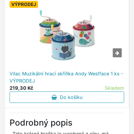
VÝPRODEJ
Vilac Muzikální hrací skříňka Andy Westface 1 ks -
VÝPRODEJ
219,30 Kč
Skladem
Do košíku
Podrobný popis
Tato krásná hračka je vyrobená z cínu, má