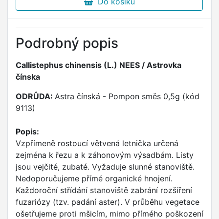
Do košíku
Podrobný popis
Callistephus chinensis (L.) NEES / Astrovka
čínska
ODRŮDA:
Astra čínská - Pompon směs 0,5g (kód
9113)
Popis:
Vzpřímeně rostoucí větvená letnička určená
zejména k řezu a k záhonovým výsadbám. Listy
jsou vejčité, zubaté. Vyžaduje slunné stanoviště.
Nedoporučujeme přímé organické hnojení.
Každoroční střídání stanoviště zabrání rozšíření
fuzariózy (tzv. padání aster). V průběhu vegetace
ošetřujeme proti mšicím, mimo přímého poškození