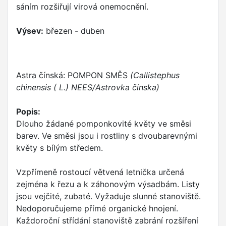
sáním rozšiřují virová onemocnění.
Výsev:
březen - duben
Astra čínská: POMPON SMĚS
(Callistephus
chinensis ( L.) NEES/Astrovka čínska)
Popis:
Dlouho žádané pomponkovité květy ve směsi
barev. Ve směsi jsou i rostliny s dvoubarevnými
květy s bílým středem.
Vzpřímeně rostoucí větvená letnička určená
zejména k řezu a k záhonovým výsadbám. Listy
jsou vejčité, zubaté. Vyžaduje slunné stanoviště.
Nedoporučujeme přímé organické hnojení.
Každoroční střídání stanoviště zabrání rozšíření