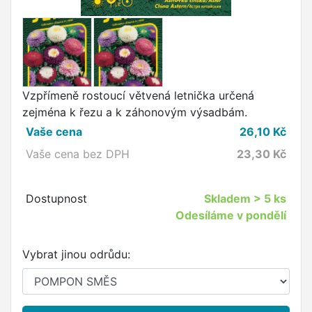
Vzpřímeně rostoucí větvená letnička určená
zejména k řezu a k záhonovým výsadbám.
Vaše cena
26,10
Kč
Vaše cena bez DPH
23,30
Kč
Dostupnost
Skladem
> 5 ks
Odesíláme v pondělí
Vybrat jinou odrůdu: