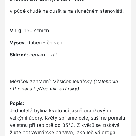
v půdě chudé na dusík a na slunečném stanovišti.
V 1 g:
150 semen
Výsev
: duben - červen
Sklizeň
: červen - září
Měsíček zahradní: Měsíček lékařský
(Calendula
officinalis L./Nechtík lekársky)
Popis:
Jednoletá bylina kvetoucí jasně oranžovými
velkými úbory. Květy sbíráme celé, sušíme pomalu
ve stínu při teplotě do 35°C. Z květů se získává
žluté potravinářské barvivo, jako léčivá droga