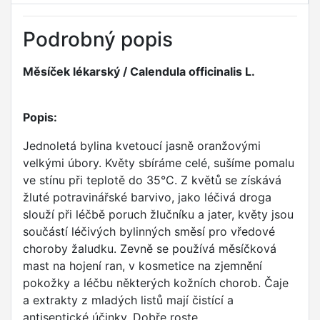
Podrobný popis
Měsíček lékarský / Calendula officinalis L.
Popis:
Jednoletá bylina kvetoucí jasně oranžovými
velkými úbory. Květy sbíráme celé, sušíme pomalu
ve stínu při teplotě do 35°C. Z květů se získává
žluté potravinářské barvivo, jako léčivá droga
slouží při léčbě poruch žlučníku a jater, květy jsou
součástí léčivých bylinných směsí pro vředové
choroby žaludku. Zevně se používá měsíčková
mast na hojení ran, v kosmetice na zjemnění
pokožky a léčbu některých kožních chorob. Čaje
a extrakty z mladých listů mají čistící a
antiseptické účinky. Dobře roste