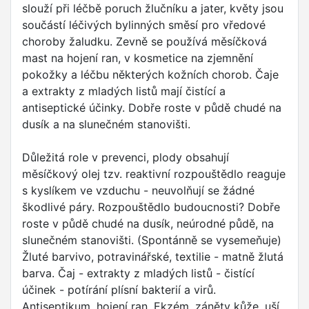
slouží při léčbě poruch žlučníku a jater, květy jsou
součástí léčivých bylinných směsí pro vředové
choroby žaludku. Zevně se používá měsíčková
mast na hojení ran, v kosmetice na zjemnění
pokožky a léčbu některých kožních chorob. Čaje
a extrakty z mladých listů mají čistící a
antiseptické účinky. Dobře roste v půdě chudé na
dusík a na slunečném stanovišti.
Důležitá role v prevenci, plody obsahují
měsíčkový olej tzv. reaktivní rozpouštědlo reaguje
s kyslíkem ve vzduchu - neuvolňují se žádné
škodlivé páry. Rozpouštědlo budoucnosti? Dobře
roste v půdě chudé na dusík, neúrodné půdě, na
slunečném stanovišti. (Spontánně se vysemeňuje)
Žluté barvivo, potravinářské, textilie - matně žlutá
barva. Čaj - extrakty z mladých listů - čistící
účinek - potírání plísní bakterií a virů.
Antiseptikum, hojení ran. Ekzém, záněty kůže, uší