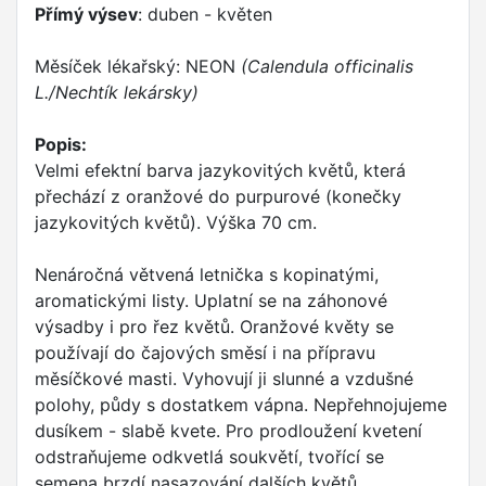
Přímý výsev
: duben - květen
Měsíček lékařský: NEON
(Calendula officinalis
L./Nechtík lekársky)
Popis:
Velmi efektní barva jazykovitých květů, která
přechází z oranžové do purpurové (konečky
jazykovitých květů). Výška 70 cm.
Nenáročná větvená letnička s kopinatými,
aromatickými listy. Uplatní se na záhonové
výsadby i pro řez květů. Oranžové květy se
používají do čajových směsí i na přípravu
měsíčkové masti. Vyhovují ji slunné a vzdušné
polohy, půdy s dostatkem vápna. Nepřehnojujeme
dusíkem - slabě kvete. Pro prodloužení kvetení
odstraňujeme odkvetlá soukvětí, tvořící se
semena brzdí nasazování dalších květů.