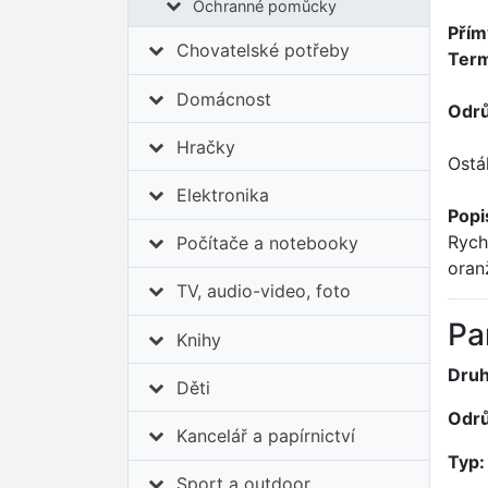
Ochranné pomůcky
Přím
Chovatelské potřeby
Term
Domácnost
Odrů
Hračky
Ostá
Elektronika
Popi
Rych
Počítače a notebooky
oran
TV, audio-video, foto
Pa
Knihy
Druh
Děti
Odrů
Kancelář a papírnictví
Typ:
Sport a outdoor