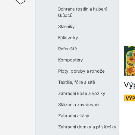
Ochrana rostlin a hubení
škůdců
Skleníky
Fóliovníky
Pařeniště
Kompostéry
Ploty, obruby a rohože
Textilie, fólie a sítě
Výp
Zahradní koše a vozíky
VÝ
Sklizeň a zavařování
Zahradní altány
Zahradní domky a přístřešky