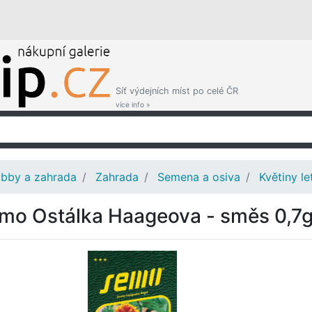
Síť výdejních míst po celé ČR
více info »
bby a zahrada
Zahrada
Semena a osiva
Květiny le
mo Ostálka Haageova - směs 0,7