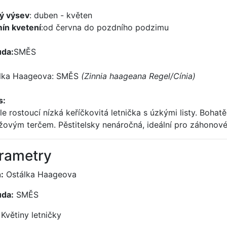
ý výsev
: duben - květen
ín kvetení
:od června do pozdního podzimu
da:
SMĚS
lka Haageova: SMĚS
(Zinnia haageana Regel/Cínia)
s:
le rostoucí nízká keříčkovitá letnička s úzkými listy. Boha
žovým terčem. Pěstitelsky nenáročná, ideální pro záhonov
rametry
:
Ostálka Haageova
da:
SMĚS
Květiny letničky