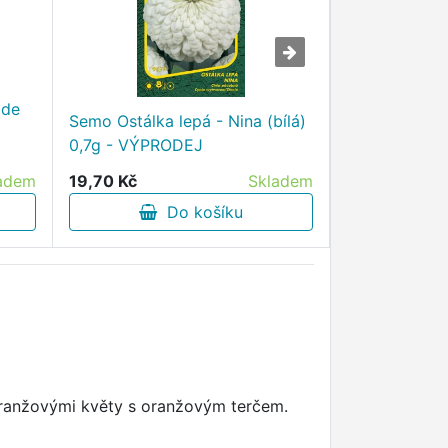
 de
Semo Ostálka
Semo Ostálka lepá - Nina (bílá)
sticks (žíhan
0,7g - VÝPRODEJ
VÝPRODEJ
adem
19,70 Kč
Skladem
19,70 Kč
Do košíku
D
ooranžovými květy s oranžovým terčem.