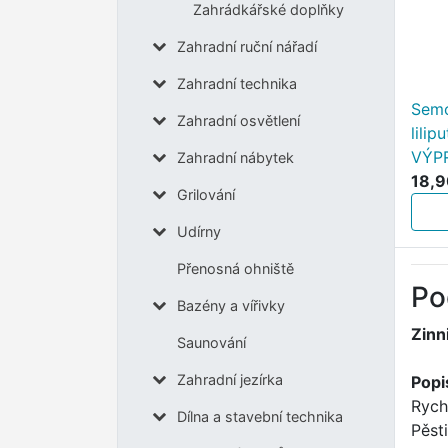
Zahrádkářské doplňky
Zahradní ruční nářadí
Zahradní technika
Semo
Zahradní osvětlení
lili
VÝP
Zahradní nábytek
18,9
Grilování
Udírny
Přenosná ohniště
Po
Bazény a vířivky
Zinn
Saunování
Zahradní jezírka
Popi
Rych
Dílna a stavební technika
Pěst