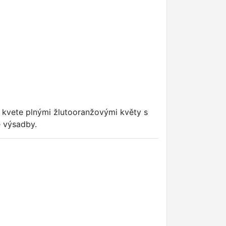
tě kvete plnými žlutooranžovými květy s
é výsadby.