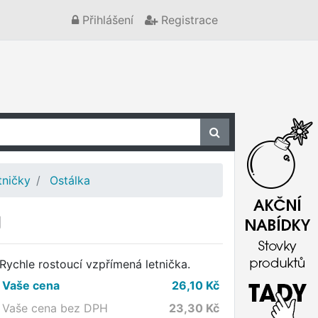
Přihlášení
Registrace
tničky
Ostálka
g
Rychle rostoucí vzpřímená letnička.
Vaše cena
26,10
Kč
Vaše cena bez DPH
23,30
Kč