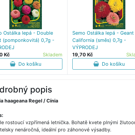
 Ostálka lepá - Double
Semo Ostálka lepá - Geant
put (pomponkovitá) 0,7g -
California (směs) 0,7g -
RODEJ
VÝPRODEJ
0 Kč
Skladem
19,70 Kč
Skl
Do košíku
Do košíku
drobný popis
ia haageana Regel / Cínia
s:
le rostoucí vzpřímená letnička. Bohatě kvete plnými žlut
itelsky nenáročná, ideální pro záhonové výsadby.