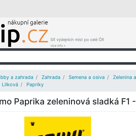
Síť výdejních míst po celé ČR
více info »
bby a zahrada
Zahrada
Semena a osiva
Zelenina 
Lilková
Papriky
mo Paprika zeleninová sladká F1 -