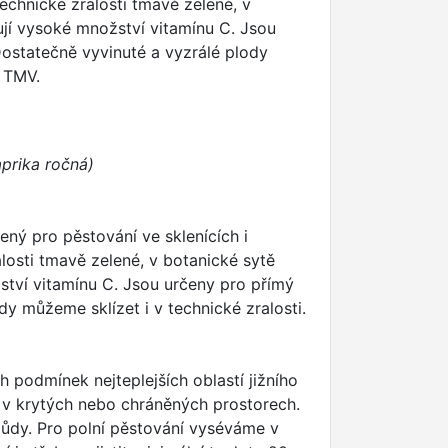
 technické zralosti tmavě zelené, v
ují vysoké množství vitamínu C. Jsou
Dostatečně vyvinuté a vyzrálé plody
i TMV.
prika ročná)
ený pro pěstování ve sklenících i
alosti tmavě zelené, v botanické sytě
ství vitamínu C. Jsou určeny pro přímý
y můžeme sklízet i v technické zralosti.
 podmínek nejteplejších oblastí jižního
í v krytých nebo chráněných prostorech.
ůdy. Pro polní pěstování vyséváme v