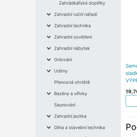
Zahrádkářské doplňky
Zahradní ruční nářadí
Zahradní technika
Zahradní osvětlení
Zahradní nábytek
Grilování
Semo
Udírny
slad
VÝP
Přenosná ohniště
19,7
Bazény a vířivky
Saunování
Zahradní jezírka
Po
Dílna a stavební technika