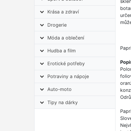
sklen
bota
Krása a zdraví
urče
může
Drogerie
Móda a oblečení
Papr
Hudba a film
Popi
Erotické potřeby
Polo
foli
Potraviny a nápoje
oran
Auto-moto
konz
Odrů
Tipy na dárky
Papr
Slov
Nejv