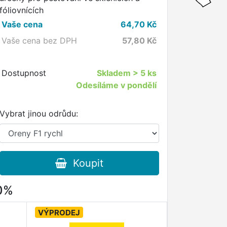
fóliovnících
Vaše cena
64,70
Kč
Vaše cena bez DPH
57,80
Kč
Dostupnost
Skladem
> 5 ks
Odesíláme v pondělí
Vybrat jinou odrůdu:
Koupit
80%
VÝPRODEJ
VÝPRODEJ