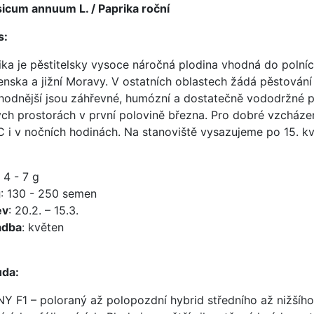
icum annuum L. / Paprika roční
s:
ika je pěstitelsky vysoce náročná plodina vhodná do polních
enska a jižní Moravy. V ostatních oblastech žádá pěstován
hodnější jsou záhřevné, humózní a dostatečně vododržné p
ých prostorách v první polovině března. Pro dobré vzcházení 
C i v nočních hodinách. Na stanoviště vysazujeme po 15. kv
: 4 - 7 g
g
: 130 - 250 semen
ev
: 20.2. – 15.3.
adba
: květen
da:
Y F1 – poloraný až polopozdní hybrid středního až nižšího