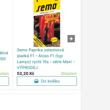
Semo Paprika zeleninová
álivá
Semo Paprika
sladká F1 - Alceo F1 (typ
050
- PCR na pole
Lamyo) rychl 15s - série Maxi -
/SHU 700/ -
VÝPRODEJ
adem
53,20 Kč
Skladem
18,90 Kč
Do košíku
D