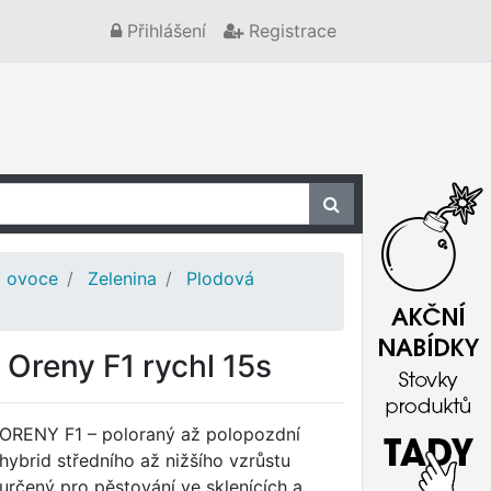
Přihlášení
Registrace
a ovoce
Zelenina
Plodová
 Oreny F1 rychl 15s
ORENY F1 – poloraný až polopozdní
hybrid středního až nižšího vzrůstu
určený pro pěstování ve sklenících a