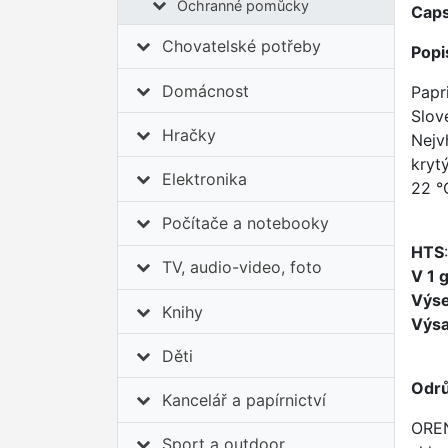
Ochranné pomůcky
Caps
Chovatelské potřeby
Popi
Domácnost
Papr
Slov
Hračky
Nejv
kryt
Elektronika
22 °
Počítače a notebooky
HTS
TV, audio-video, foto
V 1 
Výs
Knihy
Výs
Děti
Odrů
Kancelář a papírnictví
OREN
Sport a outdoor