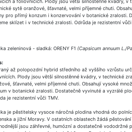
ících a fóliovnících. Plody jsou větší silnostěnné kvádry, v
nické sytě oranžové, šťavnaté, velmi příjemné chuti. Obsah
ny pro přímý konzum i konzervování v botanické zralosti. 
me sklízet i v technické zralosti. Odrůda je rezistentní vůč
ika zeleninová - sladká: ORENY F1
(Capsicum annuum L./Pa
s:
raný až polopozdní hybrid středního až vyššího vzrůstu urč
ovnících. Plody jsou větší silnostěnné kvádry, v technické zr
žové, šťavnaté, velmi příjemné chuti. Obsahují vysoké množ
um v botanické zralosti. Dostatečně vyvinuté a vyzrálé plod
da je rezistentní vůči TMV.
ika je pěstitelsky vysoce náročná plodina vhodná do polních
enska a jižní Moravy. V ostatních oblastech žádá pěstován
hodnější jsou záhřevné, humózní a dostatečně vododržné p