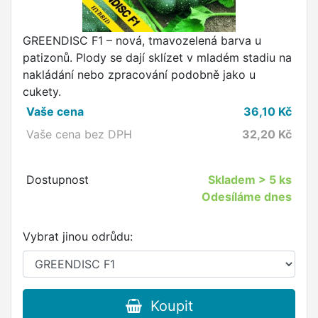
GREENDISC F1 – nová, tmavozelená barva u
patizonů. Plody se dají sklízet v mladém stadiu na
nakládání nebo zpracování podobně jako u
cukety.
Vaše cena
36,10
Kč
Vaše cena bez DPH
32,20
Kč
Dostupnost
Skladem
> 5 ks
Odesíláme dnes
Vybrat jinou odrůdu:
Koupit