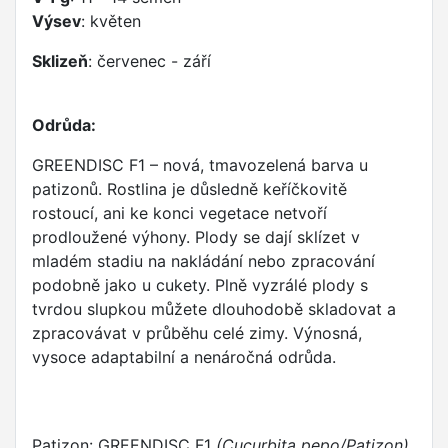
Výsev
: květen
Sklizeň
: červenec - září
Odrůda:
GREENDISC F1 – nová, tmavozelená barva u
patizonů. Rostlina je důsledně keříčkovitě
rostoucí, ani ke konci vegetace netvoří
prodloužené výhony. Plody se dají sklízet v
mladém stadiu na nakládání nebo zpracování
podobně jako u cukety. Plně vyzrálé plody s
tvrdou slupkou můžete dlouhodobě skladovat a
zpracovávat v průběhu celé zimy. Výnosná,
vysoce adaptabilní a nenáročná odrůda.
Patizon: GREENDISC F1
(Cucurbita pepo/Patizon)