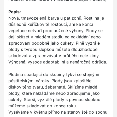
Popis:
Nová, tmavozelená barva u patizonů. Rostlina je
důsledně keříčkovitě rostoucí, ani ke konci
vegetace netvoří prodloužené výhony. Plody se
dají sklízet v mladém stadiu na nakládání nebo
zpracování podobně jako cukety. Plně vyzrálé
plody s tvrdou slupkou můžete dlouzhodobě
skladovat a zpracovávat v průběhu celé zimy.
Výnosná, vysoce adaptabilní a nenáročná odrůda.
Plodina spadající do skupiny tykví se stejnými
pěstitelskými nároky. Plody jsou zploštěle
diskovitého tvaru, žebernaté. Sklízíme mladé
plody, které nakládáme nebo zpracujeme jako
cukety. Starší, vyzrálé plody s pevnou slupkou
můžeme skladovat do konce roku.
Vyséváme v květnu přímo na stanoviště do sponu