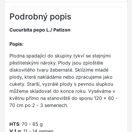
Podrobný popis
Cucurbita pepo L./ Patizon
Popis:
Plodna spadající do skupiny tykví se stejnými
pěstitelskými nároky. Plody jsou zploštěle
diskovitého tvaru žebernaté. Sklízíme mladé
plody, které nakládáme nebo zpracujeme jako
cukety. Starší, vyzrálé plody s pevnou slupkou
můžeme skladovat do konce roku. Vyséváme v
květnu přímo na stanoviště do sponu 120 x 60 -
70 cm po 2 - 3 semenech.
HTS
: 70 - 85 g
V 1 g
: 11 - 14 semen