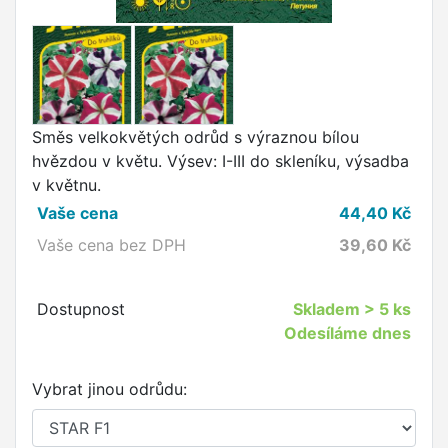
Směs velkokvětých odrůd s výraznou bílou
hvězdou v květu. Výsev: I-III do skleníku, výsadba
v květnu.
Vaše cena
44,40
Kč
Vaše cena bez DPH
39,60
Kč
Dostupnost
Skladem
> 5 ks
Odesíláme dnes
Vybrat jinou odrůdu: