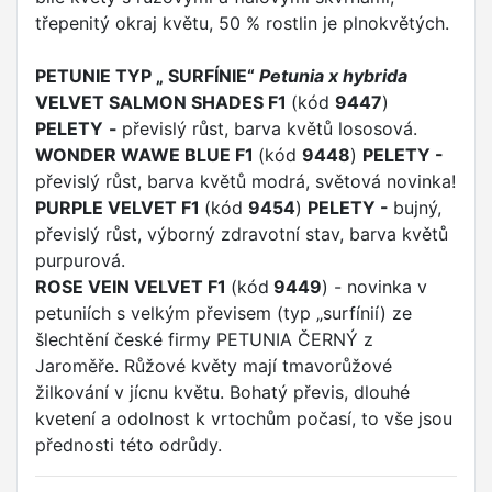
třepenitý okraj květu, 50 % rostlin je plnokvětých.
PETUNIE TYP „ SURFÍNIE“
Petunia x hybrida
VELVET SALMON SHADES F1
(kód
9447
)
PELETY
-
převislý růst, barva květů lososová.
WONDER WAWE BLUE F1
(kód
9448
)
PELETY
-
převislý růst, barva květů modrá, světová novinka!
PURPLE VELVET F1
(kód
9454
)
PELETY -
bujný,
převislý růst, výborný zdravotní stav, barva květů
purpurová.
ROSE VEIN VELVET F1
(kód
9449
) - novinka v
petuniích s velkým převisem (typ „surfínií) ze
šlechtění české firmy PETUNIA ČERNÝ z
Jaroměře. Růžové květy mají tmavorůžové
žilkování v jícnu květu. Bohatý převis, dlouhé
kvetení a odolnost k vrtochům počasí, to vše jsou
přednosti této odrůdy.