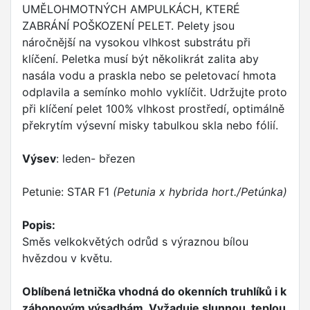
UMĚLOHMOTNÝCH AMPULKÁCH, KTERÉ
ZABRÁNÍ POŠKOZENÍ PELET. Pelety jsou
náročnější na vysokou vlhkost substrátu při
klíčení. Peletka musí být několikrát zalita aby
nasála vodu a praskla nebo se peletovací hmota
odplavila a semínko mohlo vyklíčit. Udržujte proto
při klíčení pelet 100% vlhkost prostředí, optimálně
překrytím výsevní misky tabulkou skla nebo fólií.
Výsev
: leden- březen
Petunie: STAR F1
(Petunia x hybrida hort./Petúnka)
Popis:
Směs velkokvětých odrůd s výraznou bílou
hvězdou v květu.
Oblíbená letnička vhodná do okenních truhlíků i k
záhonovým výsadbám. Vyžaduje slunnou, teplou