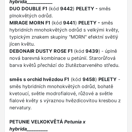
hybrida___________
DUO DOUBLE F1
(kód
9442
)
PELETY
-
směs
plnokvětých odrůd.
MIRAGE MORN F1
(kód
9441
)
PELETY
-
směs
hybridních mnohokvětých odrůd s velkými květy,
typickým znakem skupiny "MORN" efektní světlý
jícen květu.
DEBONAIR DUSTY ROSE F1
(kód
9439
)
- úplně
nová barevná kombinace u petúnií. Starorůřová
barva květů přechází do žlutězbarveného středu.
směs s orchid hvězdou F1
(kód
9458
)
PELETY
-
směs hybridních mnohokvětých odrůd, bohatě
kvetoucí, světle modrofialové, růžové a světle
fialové květy s výraznou hvězdicovitou kresbou z
nervatury.
PETUNIE VELKOKVĚTÁ
Petunia x
hybrida_________