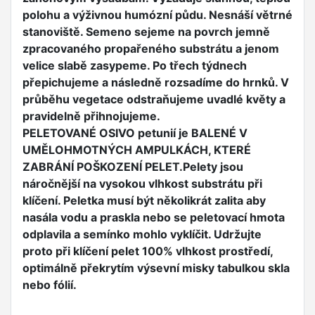
polohu a výživnou humózní půdu. Nesnáší větrné
stanoviště. Semeno sejeme na povrch jemně
zpracovaného propařeného substrátu a jenom
velice slabě zasypeme. Po třech týdnech
přepichujeme a následně rozsadíme do hrnků. V
průběhu vegetace odstraňujeme uvadlé květy a
pravidelně přihnojujeme.
PELETOVANÉ OSIVO petunií je BALENÉ V
UMĚLOHMOTNÝCH AMPULKÁCH, KTERÉ
ZABRÁNÍ POŠKOZENÍ PELET.Pelety jsou
náročnější na vysokou vlhkost substrátu při
klíčení. Peletka musí být několikrát zalita aby
nasála vodu a praskla nebo se peletovací hmota
odplavila a semínko mohlo vyklíčit. Udržujte
proto při klíčení pelet 100% vlhkost prostředí,
optimálně překrytím výsevní misky tabulkou skla
nebo fólií.