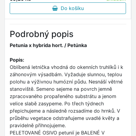
Do košíku
Podrobný popis
Petunia x hybrida hort. / Petúnka
Popis:
Oblíbená letnička vhodná do okenních truhlíků i k
záhonovým výsadbám. Vyžaduje slunnou, teplou
polohu a výživnou humózní půdu. Nesnáší větrné
stanoviště. Semeno sejeme na povrch jemně
zpracovaného propařeného substrátu a jenom
velice slabě zasypeme. Po třech týdnech
přepichujeme a následně rozsadíme do hrnků. V
průběhu vegetace odstraňujeme uvadlé květy a
pravidelně přihnojujeme.
PELETOVANÉ OSIVO petunií je BALENÉ V