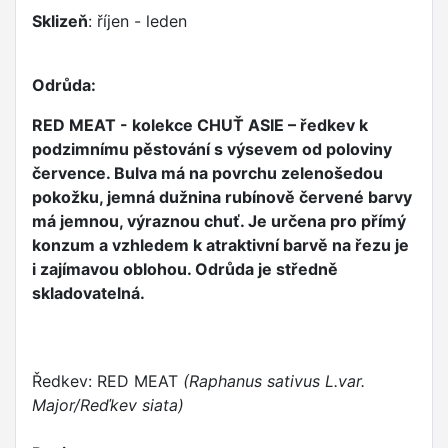
Sklizeň
: říjen - leden
Odrůda:
RED MEAT - kolekce CHUŤ ASIE – ředkev k
podzimnímu pěstování s výsevem od poloviny
července. Bulva má na povrchu zelenošedou
pokožku, jemná dužnina rubínově červené barvy
má jemnou, výraznou chuť. Je určena pro přímý
konzum a vzhledem k atraktivní barvě na řezu je
i zajímavou oblohou. Odrůda je středně
skladovatelná.
Ředkev: RED MEAT
(Raphanus sativus L.var.
Major/Reďkev siata)