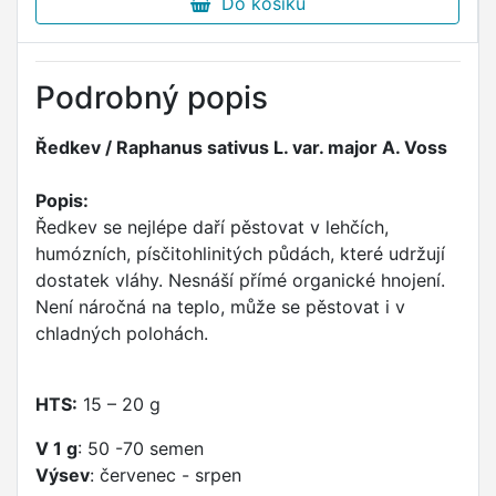
Do košíku
Podrobný popis
Ředkev / Raphanus sativus L. var. major A. Voss
Popis:
Ředkev se nejlépe daří pěstovat v lehčích,
humózních, písčitohlinitých půdách, které udržují
dostatek vláhy. Nesnáší přímé organické hnojení.
Není náročná na teplo, může se pěstovat i v
chladných polohách.
HTS:
15 – 20 g
V 1 g
: 50 -70 semen
Výsev
: červenec - srpen