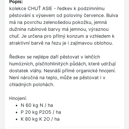
Popis:
kolekce CHUŤ ASIE - ředkev k podzimnímu
pěstování s výsevem od poloviny července. Bulva
má na povrchu zelenošedou pokožku, jemná
dužnina rubínové barvy má jemnou, výraznou
chuť. Je určena pro přímý konzum a vzhledem k
atraktivní barvě na řezu je i zajímavou oblohou.
Ředkev se nejlépe daří pěstovat v lehčích
humózních, písčitohlinitých půdách, které udržují
dostatek vláhy. Nesnáší přímé organické hnojení.
Není náročná na teplo, může se pěstovat i v
chladných polohách.
Hnojení:
N 60 kg N / ha
P 20 kg P2O5 / ha
K 80 kg K 2O / ha