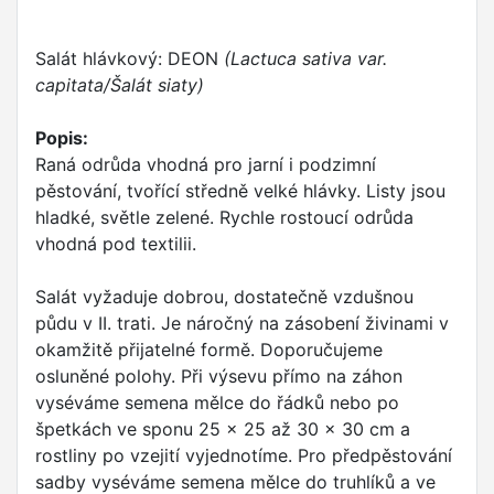
Salát hlávkový: DEON
(Lactuca sativa var.
capitata/Šalát siaty)
Popis:
Raná odrůda vhodná pro jarní i podzimní
pěstování, tvořící středně velké hlávky. Listy jsou
hladké, světle zelené. Rychle rostoucí odrůda
vhodná pod textilii.
Salát vyžaduje dobrou, dostatečně vzdušnou
půdu v II. trati. Je náročný na zásobení živinami v
okamžitě přijatelné formě. Doporučujeme
osluněné polohy. Při výsevu přímo na záhon
vyséváme semena mělce do řádků nebo po
špetkách ve sponu 25 x 25 až 30 x 30 cm a
rostliny po vzejití vyjednotíme. Pro předpěstování
sadby vyséváme semena mělce do truhlíků a ve