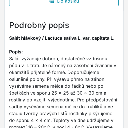
Do košíku
Podrobný popis
Salát hlávkový / Lactuca sativa L. var. capitata L.
Popis:
Salát vyžaduje dobrou, dostatečně vzdušnou
půdu v II. trati. Je náročný na zásobení živinami v
okamžitě přijatelné formě. Doporučujeme
osluněné polohy. Při výsevu přímo na záhon
vyséváme semena mělce do řádků nebo po
špetkách ve sponu 25 x 25 až 30 x 30 cm a
rostliny po vzejití vyjednotíme. Pro předpěstování
sadby vyséváme semena mělce do truhlíků a ve
stadiu tvorby pravých listů rostlinky pikýrujeme
do sponu 4 x 4 cm. Teploty ve dne udržujeme v
rozmezí 16 – 20oC, v noci 4 - 6oC. Vysazujeme