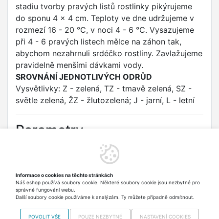
stadiu tvorby pravých listů rostlinky pikýrujeme
do sponu 4 x 4 cm. Teploty ve dne udržujeme v
rozmezí 16 - 20 °C, v noci 4 - 6 °C. Vysazujeme
při 4 - 6 pravých listech mělce na záhon tak,
abychom nezahrnuli srdéčko rostliny. Zavlažujeme
pravidelně menšími dávkami vody.
SROVNÁNÍ JEDNOTLIVÝCH ODRŮD
Vysvětlivky: Z - zelená, TZ - tmavě zelená, SZ -
světle zelená, ŽZ - žlutozelená; J - jarní, L - letní
Parametry
Druh:
Salát hlávkový
Odrůda:
DEON
Informace o cookies na těchto stránkách
Náš eshop používá soubory cookie. Některé soubory cookie jsou nezbytné pro
Typ:
Zelenina
správné fungování webu.
Další soubory cookie používáme k analýzám. Ty můžete případně odmítnout.
POVOLIT VŠE
POUZE NEZBYTNÉ
NASTAVENÍ COOKIES