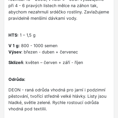
při 4 - 6 pravých listech mělce na záhon tak,
abychom nezahrnuli srdéčko rostliny. Zavlažujeme
pravidelně menšími dávkami vody.
HTS:
1 – 1,5 g
V 1 g:
800 - 1000 semen
Výsev
: březen - duben + červenec
Sklizeň
: květen – červen + září - říjen
Odrůda:
DEON - raná odrůda vhodná pro jarní i podzimní
pěstování, tvořící středně velké hlávky. Listy jsou
hladké, světle zelené. Rychle rostoucí odrůda
vhodná pod textilii.