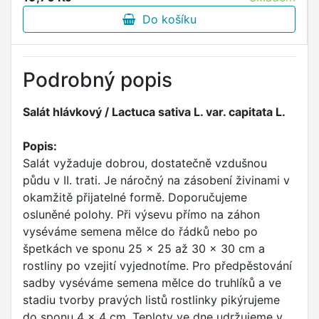
Do košíku
Podrobný popis
Salát hlávkový / Lactuca sativa L. var. capitata L.
Popis:
Salát vyžaduje dobrou, dostatečně vzdušnou
půdu v II. trati. Je náročný na zásobení živinami v
okamžitě přijatelné formě. Doporučujeme
osluněné polohy. Při výsevu přímo na záhon
vyséváme semena mělce do řádků nebo po
špetkách ve sponu 25 x 25 až 30 x 30 cm a
rostliny po vzejití vyjednotíme. Pro předpěstování
sadby vyséváme semena mělce do truhlíků a ve
stadiu tvorby pravých listů rostlinky pikýrujeme
do sponu 4 x 4 cm. Teploty ve dne udržujeme v