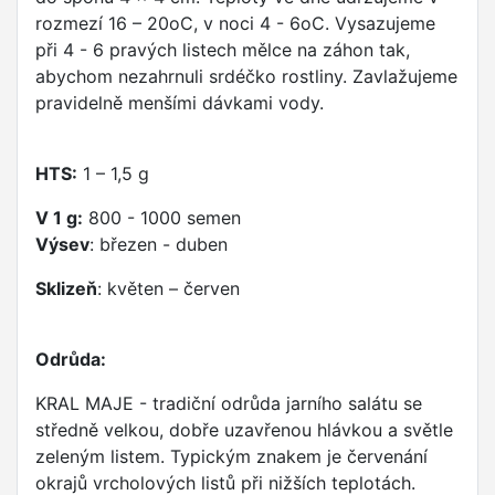
rozmezí 16 – 20oC, v noci 4 - 6oC. Vysazujeme
při 4 - 6 pravých listech mělce na záhon tak,
abychom nezahrnuli srdéčko rostliny. Zavlažujeme
pravidelně menšími dávkami vody.
HTS:
1 – 1,5 g
V 1 g:
800 - 1000 semen
Výsev
: březen - duben
Sklizeň
: květen – červen
Odrůda:
KRAL MAJE - tradiční odrůda jarního salátu se
středně velkou, dobře uzavřenou hlávkou a světle
zeleným listem. Typickým znakem je červenání
okrajů vrcholových listů při nižších teplotách.