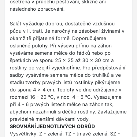
ošetřena v průběhu pěstování, sklizně ani
následného zpracování.
Salát vyžaduje dobrou, dostatečně vzdušnou
půdu v II. trati. Je náročný na zásobení živinami v
okamžitě přijatelné formě. Doporučujeme
osluněné polohy. Při výsevu přímo na záhon
vyséváme semena mělce do řádků nebo po
špetkách ve sponu 25 x 25 až 30 x 30 cm a
rostliny po vzejití vyjednotíme. Pro předpěstování
sadby vyséváme semena mělce do truhlíků a ve
stadiu tvorby pravých listů rostlinky pikýrujeme
do sponu 4 x 4 cm. Teploty ve dne udržujeme v
rozmezí 16 - 20 °C, v noci 4 - 6 °C. Vysazujeme
při 4 - 6 pravých listech mělce na záhon tak,
abychom nezahrnuli srdéčko rostliny. Zavlažujeme
pravidelně menšími dávkami vody.
SROVNÁNÍ JEDNOTLIVÝCH ODRŮD
Vysvětlivky: Z - zelená, TZ - tmavě zelená, SZ -