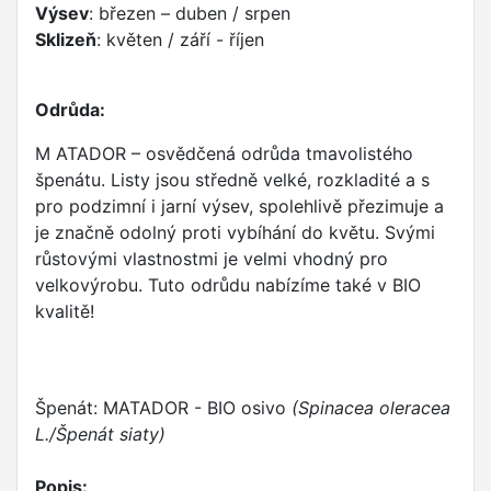
Výsev
: březen – duben / srpen
Sklizeň
: květen / září - říjen
Odrůda:
M ATADOR – osvědčená odrůda tmavolistého
špenátu. Listy jsou středně velké, rozkladité a s
pro podzimní i jarní výsev, spolehlivě přezimuje a
je značně odolný proti vybíhání do květu. Svými
růstovými vlastnostmi je velmi vhodný pro
velkovýrobu. Tuto odrůdu nabízíme také v BIO
kvalitě!
Špenát: MATADOR - BIO osivo
(Spinacea oleracea
L./Špenát siaty)
Popis: