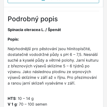
Podrobný popis
Spinacia oleracea L. / Špenát
Popis:
Nejvhodnější pro pěstování jsou hlinitopísčité,
dostatečně vododržné půdy s pH 6 – 7,5. Nesnáší
suché a kyselé půdy a větrné polohy. Jarní kulturu
z březnových výsevů sklízíme 5 – 6 týdnů po
výsevu. Jako následnou plodinu ze srpnových
výsevů sklízíme v září až v říjnu. Pro přezimování
a ranou jarní sklizeň vyséváme v září.
HTS
: 10 – 14 g
V 1 g
: 70 – 100 semen