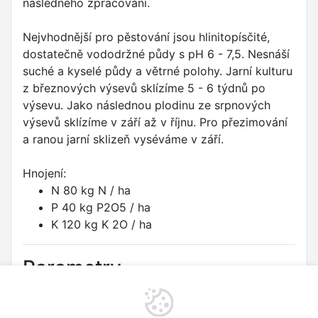
následného zpracování.
Nejvhodnější pro pěstování jsou hlinitopísčité,
dostatečně vododržné půdy s pH 6 - 7,5. Nesnáší
suché a kyselé půdy a větrné polohy. Jarní kulturu
z březnových výsevů sklízíme 5 - 6 týdnů po
výsevu. Jako následnou plodinu ze srpnových
výsevů sklízíme v září až v říjnu. Pro přezimování
a ranou jarní sklizeň vyséváme v září.
Hnojení:
N 80 kg N / ha
P 40 kg P2O5 / ha
K 120 kg K 2O / ha
Parametry
Druh:
Špenát