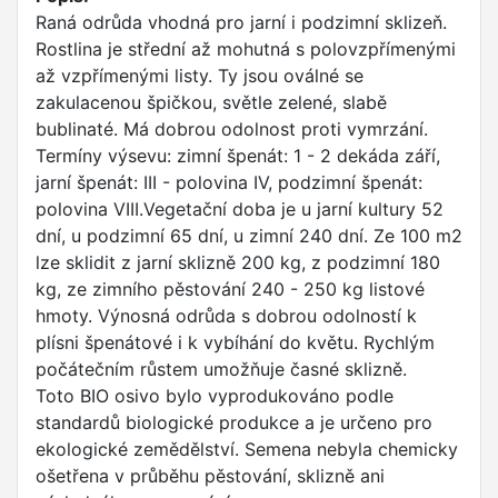
Raná odrůda vhodná pro jarní i podzimní sklizeň.
Rostlina je střední až mohutná s polovzpřímenými
až vzpřímenými listy. Ty jsou oválné se
zakulacenou špičkou, světle zelené, slabě
bublinaté. Má dobrou odolnost proti vymrzání.
Termíny výsevu: zimní špenát: 1 - 2 dekáda září,
jarní špenát: III - polovina IV, podzimní špenát:
polovina VIII.Vegetační doba je u jarní kultury 52
dní, u podzimní 65 dní, u zimní 240 dní. Ze 100 m2
lze sklidit z jarní sklizně 200 kg, z podzimní 180
kg, ze zimního pěstování 240 - 250 kg listové
hmoty. Výnosná odrůda s dobrou odolností k
plísni špenátové i k vybíhání do květu. Rychlým
počátečním růstem umožňuje časné sklizně.
Toto BIO osivo bylo vyprodukováno podle
standardů biologické produkce a je určeno pro
ekologické zemědělství. Semena nebyla chemicky
ošetřena v průběhu pěstování, sklizně ani