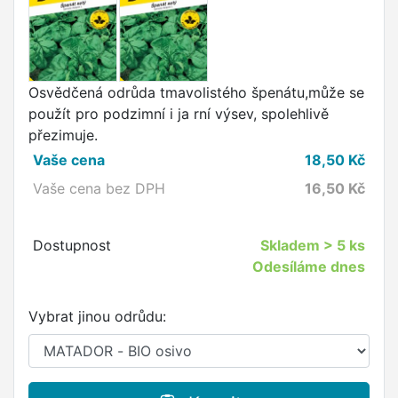
Osvědčená odrůda tmavolistého špenátu,může se
použít pro podzimní i ja rní výsev, spolehlivě
přezimuje.
Vaše cena
18,50
Kč
Vaše cena bez DPH
16,50
Kč
Dostupnost
Skladem
> 5 ks
Odesíláme dnes
Vybrat jinou odrůdu: