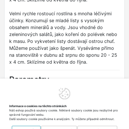
Velmi rychle rostoucí rostlina s mnoha léčivými
účinky. Konzumují se mladé listy s vysokým
obsahem minerálů a vody. Jsou vhodné do
zeleninových salátů, jako koření do polévek nebo
k masu. Po vykvetení listy dostávají ostrou chuť.
Můžeme používat jako špenát. Vyséváme přímo
na stanoviště v dubnu až srpnu do sponu 20 - 25
x 4 cm. Sklízíme od května do října.
Parametry
Druh:
Šrucha zelná
Odrůda:
GREEN PURSLANE
Informace o cookies na těchto stránkách
Náš eshop používá soubory cookie. Některé soubory cookie jsou nezbytné pro
Typ:
Zelenina
správné fungování webu.
Další soubory cookie používáme k analýzám. Ty můžete případně odmítnout.