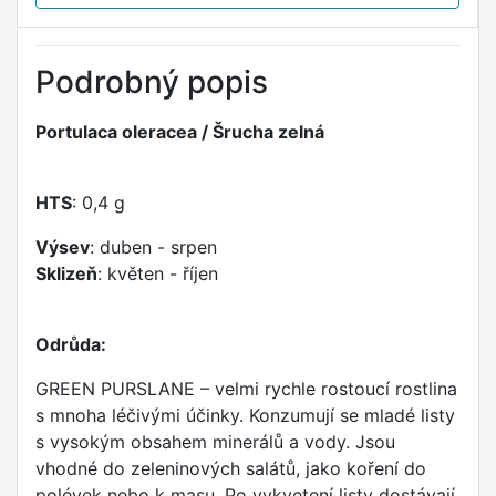
Podrobný popis
Portulaca oleracea / Šrucha zelná
HTS
: 0,4 g
Výsev
: duben - srpen
Sklizeň
: květen - říjen
Odrůda:
GREEN PURSLANE – velmi rychle rostoucí rostlina
s mnoha léčivými účinky. Konzumují se mladé listy
s vysokým obsahem minerálů a vody. Jsou
vhodné do zeleninových salátů, jako koření do
polévek nebo k masu. Po vykvetení listy dostávají