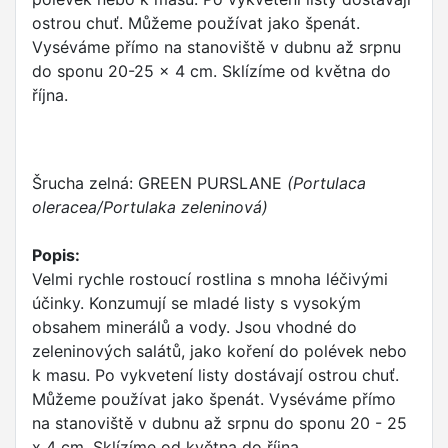
ostrou chuť. Můžeme používat jako špenát.
Vyséváme přímo na stanoviště v dubnu až srpnu
do sponu 20-25 x 4 cm. Sklízíme od května do
října.
Šrucha zelná: GREEN PURSLANE
(Portulaca
oleracea/Portulaka zeleninová)
Popis:
Velmi rychle rostoucí rostlina s mnoha léčivými
účinky. Konzumují se mladé listy s vysokým
obsahem minerálů a vody. Jsou vhodné do
zeleninových salátů, jako koření do polévek nebo
k masu. Po vykvetení listy dostávají ostrou chuť.
Můžeme používat jako špenát. Vyséváme přímo
na stanoviště v dubnu až srpnu do sponu 20 - 25
x 4 cm. Sklízíme od května do října.