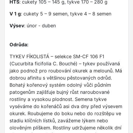
HTS
: cukety 105 – 145 g, tykve 170 – 280 g
V 1 g
: cukety 5 – 9 semen, tykve 4 – 8 semen
Výsev
: únor - duben
Odrůda:
TYKEV FÍKOLISTÁ – selekce SM-CF 106 F1
(Cucurbita ficifolia C. Bouché) – tykev používaná
jako podnož pro roubování okurek a melounů. Má
dobrou afinitu s většinou pěstovaných odrůd.
Bohatý kořenový systém odolný vůči půdním
patogenům zajišťuje bujný růst naroubované
rostliny a vysokou plodnost. Semena tykve
vyséváme do kořenáčů asi dva dny před výsevem
okurek. Roubujeme do boku nebo do rozštěpu ve
stadiu klíčních lístků, zavážeme lýkem nebo
olověným plíškem. Rostliny udržujeme několik dní