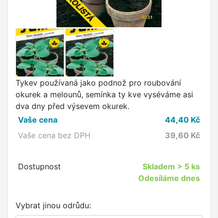
Tykev používaná jako podnož pro roubování
okurek a melounů, semínka ty kve vyséváme asi
dva dny před výsevem okurek.
Vaše cena
44,40
Kč
Vaše cena bez DPH
39,60
Kč
Dostupnost
Skladem
> 5 ks
Odesíláme dnes
Vybrat jinou odrůdu: