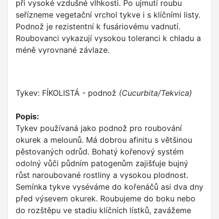
při vysoké vzdušné vlhkosti. Po ujmutí roubu
seřízneme vegetační vrchol tykve i s klíčními listy.
Podnož je rezistentní k fusáriovému vadnutí.
Roubovanci vykazují vysokou toleranci k chladu a
méně vyrovnané závlaze.
Tykev: FÍKOLISTÁ - podnož
(Cucurbita/Tekvica)
Popis:
Tykev používaná jako podnož pro roubování
okurek a melounů. Má dobrou afinitu s většinou
pěstovaných odrůd. Bohatý kořenový systém
odolný vůči půdním patogenům zajišťuje bujný
růst naroubované rostliny a vysokou plodnost.
Semínka tykve vyséváme do kořenáčů asi dva dny
před výsevem okurek. Roubujeme do boku nebo
do rozštěpu ve stadiu klíčních lístků, zavážeme