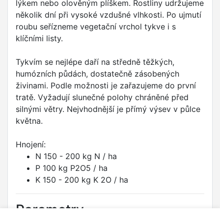
lýkem nebo olověným plíškem. Rostliny udržujeme
několik dní při vysoké vzdušné vlhkosti. Po ujmutí
roubu seřízneme vegetační vrchol tykve i s
klíčními listy.
Tykvím se nejlépe daří na středně těžkých,
humózních půdách, dostatečně zásobených
živinami. Podle možnosti je zařazujeme do první
tratě. Vyžadují slunečné polohy chráněné před
silnými větry. Nejvhodnější je přímý výsev v půlce
května.
Hnojení:
N 150 - 200 kg N / ha
P 100 kg P2O5 / ha
K 150 - 200 kg K 2O / ha
Parametry