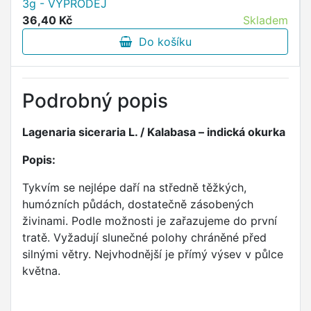
3g - VÝPRODEJ
36,40 Kč
Skladem
Do košíku
Podrobný popis
Lagenaria siceraria L. / Kalabasa – indická okurka
Popis:
Tykvím se nejlépe daří na středně těžkých,
humózních půdách, dostatečně zásobených
živinami. Podle možnosti je zařazujeme do první
tratě. Vyžadují slunečné polohy chráněné před
silnými větry. Nejvhodnější je přímý výsev v půlce
května.