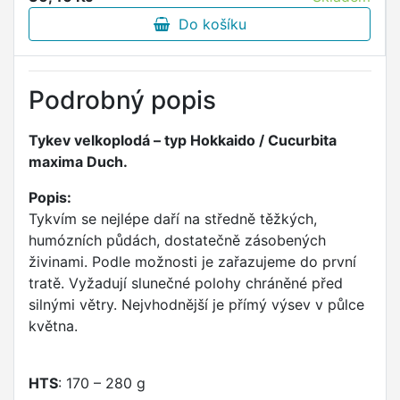
Do košíku
Podrobný popis
Tykev velkoplodá – typ Hokkaido / Cucurbita
maxima Duch.
Popis:
Tykvím se nejlépe daří na středně těžkých,
humózních půdách, dostatečně zásobených
živinami. Podle možnosti je zařazujeme do první
tratě. Vyžadují slunečné polohy chráněné před
silnými větry. Nejvhodnější je přímý výsev v půlce
května.
HTS
: 170 – 280 g