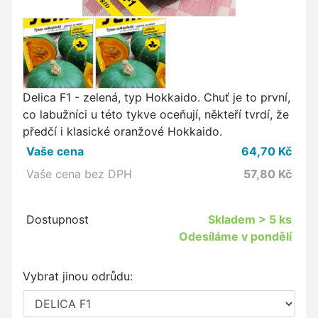
Delica F1 - zelená, typ Hokkaido. Chuť je to první,
co labužníci u této tykve oceňují, někteří tvrdí, že
předčí i klasické oranžové Hokkaido.
Vaše cena
64,70
Kč
Vaše cena bez DPH
57,80
Kč
Dostupnost
Skladem
> 5 ks
Odesíláme v pondělí
Vybrat jinou odrůdu: