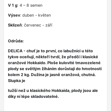
V 1 g
: 4 – 8 semen
Výsev
: duben - květen
Sklizeň
: červenec - září
Odrůda:
DELICA - chuť je to první, co labužníci u této
tykve oceňují, někteří tvrdí, že předčí i klasické
oranžové Hokkaido. Ploše kulovité tmavozelené
plody se světlým žíháním dorůstají do hmotnosti
kolem 2 kg. Dužina je jasně oranžová, chutná.
Slupka je
tužší než u klasického Hokkaida, plody jsou ale
díky ní lépe skladovatelné.