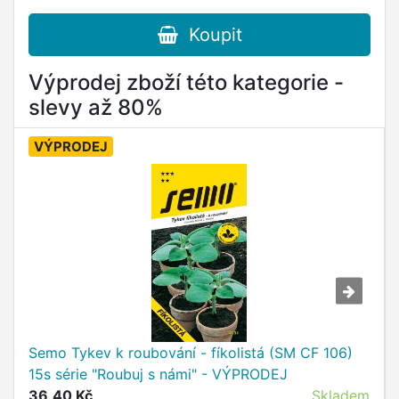
Koupit
Výprodej zboží této kategorie -
slevy až 80%
VÝPRODEJ
Semo Tykev k roubování - fíkolistá (SM CF 106)
15s série "Roubuj s námi" - VÝPRODEJ
36,40 Kč
Skladem