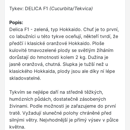
Tykev: DELICA F1
(Cucurbita/Tekvica)
Popis:
Delica F1 - zelená, typ Hokkaido. Chuť je to první,
co labužníci u této tykve oceňují, někteří tvrdí, že
předčí i klasické oranžové Hokkaido. Ploše
kulovité tmavozelené plody se světlým žíháním
dorůstají do hmotnosti kolem 2 kg. Dužina je
jasně oranžová, chutná. Slupka je tužší než u
klasického Hokkaida, plody jsou ale díky ní lépe
skladovatelné.
Tykvím se nejlépe daří na středně těžkých,
humózních půdách, dostatečně zásobených
živinami. Podle možnosti je zařazujeme do první
tratě. Vyžadují slunečné polohy chráněné před
silnými větry. Nejvhodnější je přímý výsev v půlce
května.