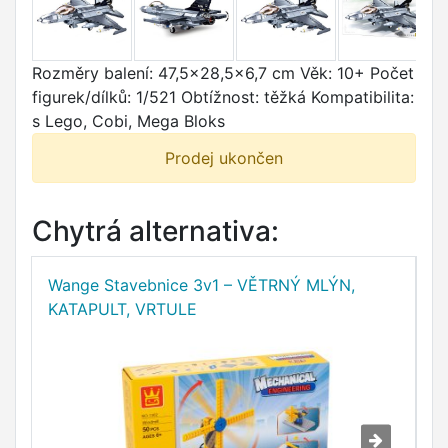
Rozměry balení: 47,5x28,5x6,7 cm Věk: 10+ Počet
figurek/dílků: 1/521 Obtížnost: těžká Kompatibilita:
s Lego, Cobi, Mega Bloks
Prodej ukončen
Chytrá alternativa:
Wange Stavebnice 3v1 – VĚTRNÝ MLÝN,
W
KATAPULT, VRTULE
H