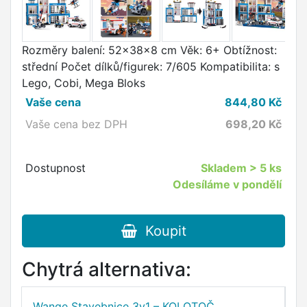
Rozměry balení: 52x38x8 cm Věk: 6+ Obtížnost:
střední Počet dílků/figurek: 7/605 Kompatibilita: s
Lego, Cobi, Mega Bloks
Vaše cena
844,80
Kč
Vaše cena bez DPH
698,20
Kč
Dostupnost
Skladem
> 5 ks
Odesíláme v pondělí
Koupit
Chytrá alternativa:
Wange Stavebnice 3v1 – KOLOTOČ,
W