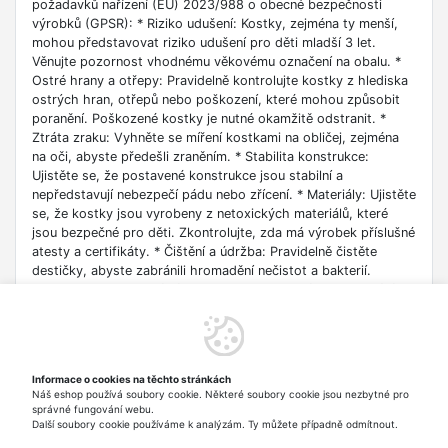
požadavků nařízení (EU) 2023/988 o obecné bezpečnosti
výrobků (GPSR): * Riziko udušení: Kostky, zejména ty menší,
mohou představovat riziko udušení pro děti mladší 3 let.
Věnujte pozornost vhodnému věkovému označení na obalu. *
Ostré hrany a otřepy: Pravidelně kontrolujte kostky z hlediska
ostrých hran, otřepů nebo poškození, které mohou způsobit
poranění. Poškozené kostky je nutné okamžitě odstranit. *
Ztráta zraku: Vyhněte se míření kostkami na obličej, zejména
na oči, abyste předešli zraněním. * Stabilita konstrukce:
Ujistěte se, že postavené konstrukce jsou stabilní a
nepředstavují nebezpečí pádu nebo zřícení. * Materiály: Ujistěte
se, že kostky jsou vyrobeny z netoxických materiálů, které
jsou bezpečné pro děti. Zkontrolujte, zda má výrobek příslušné
atesty a certifikáty. * Čištění a údržba: Pravidelně čistěte
destičky, abyste zabránili hromadění nečistot a bakterií.
Dodržujte doporučení výrobce ohledně čištění. * Skladování:
Uchovávejte kostky mimo dosah malých dětí, aby se zabránilo
náhodnému spolknutí. * Poškození: Pravidelně kontrolujte stav
kostek. Rozbité nebo poškozené části je nutné vyhodit. *
Bakterie a choroboplodné zárodky: Pravidelně čistěte a
Informace o cookies na těchto stránkách
dezinfikujte hračky, abyste zabránili hromadění bakterií a
Náš eshop používá soubory cookie. Některé soubory cookie jsou nezbytné pro
choroboplodných zárodků, zejména pokud je děti vkládají do
správné fungování webu.
úst.
Další soubory cookie používáme k analýzám. Ty můžete případně odmítnout.