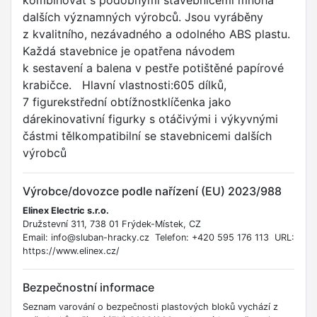
kombinovat s podobnými stavebnicemi mnoha
dalších významných výrobců. Jsou vyráběny
z kvalitního, nezávadného a odolného ABS plastu.
Každá stavebnice je opatřena návodem
k sestavení a balena v pestře potištěné papírové
krabičce. Hlavní vlastnosti:605 dílků,
7 figurekstřední obtížnostklíčenka jako
dárekinovativní figurky s otáčivými i výkyvnými
částmi tělkompatibilní se stavebnicemi dalších
výrobců
Výrobce/dovozce podle nařízení (EU) 2023/988
Elinex Electric s.r.o.
Družstevní 311, 738 01 Frýdek-Místek, CZ
Email: info@sluban-hracky.cz Telefon: +420 595 176 113 URL:
https://www.elinex.cz/
Bezpečnostní informace
Seznam varování o bezpečnosti plastových bloků vychází z