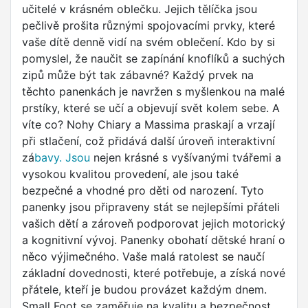
učitelé v krásném oblečku. Jejich tělíčka jsou
pečlivě prošita různými spojovacími prvky, které
vaše dítě denně vidí na svém oblečení. Kdo by si
pomyslel, že naučit se zapínání knoflíků a suchých
zipů může být tak zábavné? Každý prvek na
těchto panenkách je navržen s myšlenkou na malé
prstíky, které se učí a objevují svět kolem sebe. A
víte co? Nohy Chiary a Massima praskají a vrzají
při stlačení, což přidává další úroveň interaktivní
zá
bavy. Jsou
nejen krásné s vyšívanými tvářemi a
vysokou kvalitou provedení, ale jsou také
bezpečné a vhodné pro děti od narození. Tyto
panenky jsou připraveny stát se nejlepšími přáteli
vašich dětí a zároveň podporovat jejich motorický
a kognitivní vývoj. Panenky obohatí dětské hraní o
něco výjimečného. Vaše malá ratolest se naučí
základní dovednosti, které potřebuje, a získá nové
přátele, kteří je budou provázet každým dnem.
Small Foot se zaměřuje na kvalitu a bezpečnost