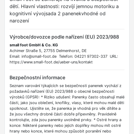
dětí. Hlavní vlastnosti: rozvíjí jemnou motoriku a
kognitivní vývojsada 2 panenekvhodné od
narození
Výrobce/dovozce podle nařízení (EU) 2023/988
small foot GmbH & Co. KG
Achimer Straße 5, 27755 Delmenhorst, DE
Email: info@small-foot.de Telefon: 04221 97302-337 URL:
https://www.small-foot.de/ueber-uns/kontakt
Bezpečnostní informace
Seznam varování týkajících se bezpečnosti panenek vychází z
požadavků nařízení (EU) 2023/988 o obecné bezpečnosti
výrobků (GPSR): * Riziko udušení: Panenky často obsahují malé
části, jako jsou oblečení, knoflíky, vlasy, které mohou malé děti
spolknout. Ujistěte se, že panenka je vhodná pro věk dítěte a
že jsou všechny drobné části dobře připevněny. Pravidelně
kontrolujte, zda jsou panenky uvolněné prvky. * Ostré hrany a
konce: Některé panenky nebo jejich doplňky mohou mít ostré
hrany nebo konce, které mohou způsobit poranění nebo