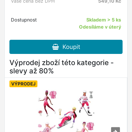
Vaše cena bez DPH
549,10
Kč
Dostupnost
Skladem
> 5 ks
Odesíláme v úterý
Koupit
Výprodej zboží této kategorie -
slevy až 80%
VÝPRODEJ