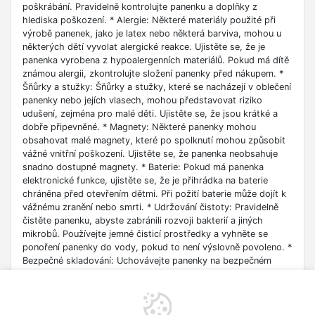
poškrábání. Pravidelně kontrolujte panenku a doplňky z
hlediska poškození. * Alergie: Některé materiály použité při
výrobě panenek, jako je latex nebo některá barviva, mohou u
některých dětí vyvolat alergické reakce. Ujistěte se, že je
panenka vyrobena z hypoalergenních materiálů. Pokud má dítě
známou alergii, zkontrolujte složení panenky před nákupem. *
Šňůrky a stužky: Šňůrky a stužky, které se nacházejí v oblečení
panenky nebo jejích vlasech, mohou představovat riziko
udušení, zejména pro malé děti. Ujistěte se, že jsou krátké a
dobře připevněné. * Magnety: Některé panenky mohou
obsahovat malé magnety, které po spolknutí mohou způsobit
vážné vnitřní poškození. Ujistěte se, že panenka neobsahuje
snadno dostupné magnety. * Baterie: Pokud má panenka
elektronické funkce, ujistěte se, že je přihrádka na baterie
chráněna před otevřením dětmi. Při požití baterie může dojít k
vážnému zranění nebo smrti. * Udržování čistoty: Pravidelně
čistěte panenku, abyste zabránili rozvoji bakterií a jiných
mikrobů. Používejte jemné čisticí prostředky a vyhněte se
ponoření panenky do vody, pokud to není výslovně povoleno. *
Bezpečné skladování: Uchovávejte panenky na bezpečném
místě, mimo dosah malých dětí, když se nepoužívají. *
Poškození: Pravidelně kontrolujte poškození panenky, jako jsou
praskliny, roztržení nebo uvolněné prvky. Poškozené panenky
by měly být opravovány nebo vyhozeny. * Hmotnost panenky: