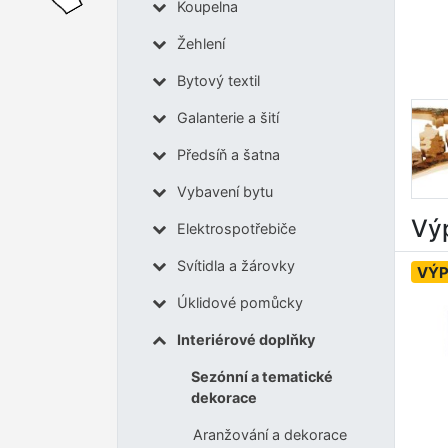
Koupelna
Žehlení
Bytový textil
Galanterie a šití
Předsíň a šatna
Vybavení bytu
Výp
Elektrospotřebiče
Svítidla a žárovky
VÝ
Úklidové pomůcky
Interiérové doplňky
Sezónní a tematické
dekorace
Aranžování a dekorace