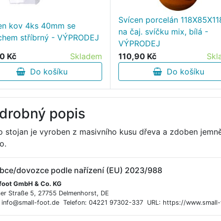
Svícen porcelán 118X85X1
en kov 4ks 40mm se
na čaj. svíčku mix, bílá -
chem stříbrný - VÝPRODEJ
VÝPRODEJ
0 Kč
Skladem
110,90 Kč
Skl
Do košíku
Do košíku
drobný popis
o stojan je vyroben z masivního kusu dřeva a zdoben jemn
o.
bce/dovozce podle nařízení (EU) 2023/988
 foot GmbH & Co. KG
er Straße 5, 27755 Delmenhorst, DE
: info@small-foot.de Telefon: 04221 97302-337 URL: https://www.small-