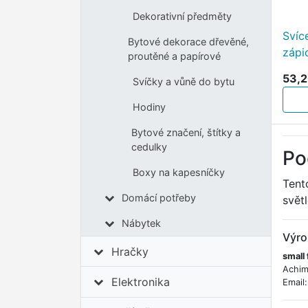
Dekorativní předměty
Svíc
Bytové dekorace dřevěné,
zápi
proutěné a papírové
53,2
Svíčky a vůně do bytu
Hodiny
Bytové značení, štítky a
cedulky
Po
Boxy na kapesníčky
Tent
Domácí potřeby
světl
Nábytek
Výro
Hračky
small
Achim
Elektronika
Email