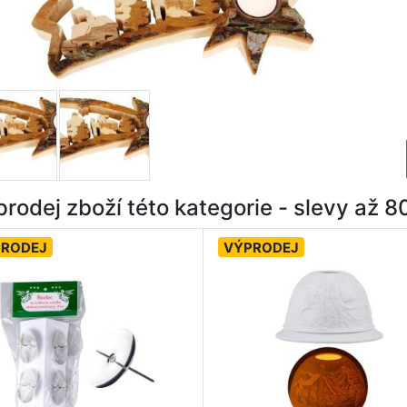
rodej zboží této kategorie - slevy až 
PRODEJ
VÝPRODEJ