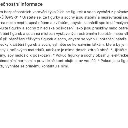
ečnostní informace
m bezpečnostních varování týkajících se figurek a soch vychází z požad
ů (GPSR): * Ujistěte se, že figurky a sochy jsou stabilní a nepřevracejí se
 na místa nepřístupná dětem a zvířatům, abyste zabránili spolknutí malých
lujte figurky a sochy z hlediska poškození, jako jsou praskliny nebo ost
ístění figurek a soch na místech vystavených extrémním teplotám nebo vlhk
í při přenášení těžkých figurek a soch, abyste se vyhnuli poranění páteře 
edky k čištění figurek a soch, vyhněte se korozivním látkám, které by je 
eny z hořlavých materiálů, udržujte je mimo dosah zdrojů ohně. * Ujistěte
ny, aby nedošlo k poškození. * Pokud figurky a sochy obsahují elektrické 
nostními normami a pravidelně kontrolujte stav vodičů. * Pokud jsou figur
čtí, vyhněte se přímému kontaktu s nimi.