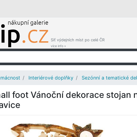
Síť výdejních míst po celé ČR
více info »
mácnost
Interiérové doplňky
Sezónní a tematické de
all foot Vánoční dekorace stojan 
tavice