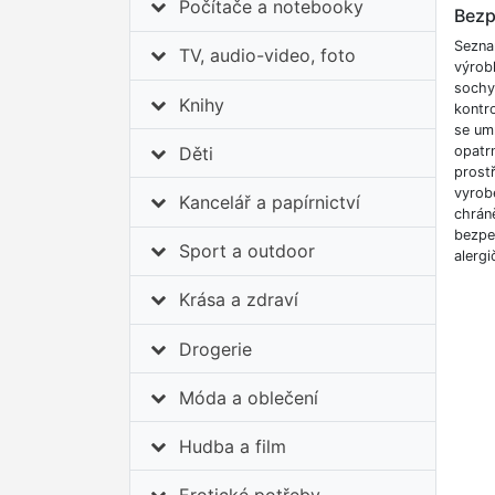
Počítače a notebooky
Bezp
Sezna
TV, audio-video, foto
výrobk
sochy
Knihy
kontro
se um
Děti
opatrn
prostř
vyrob
Kancelář a papírnictví
chráně
bezpeč
Sport a outdoor
alergi
Krása a zdraví
Drogerie
Móda a oblečení
Hudba a film