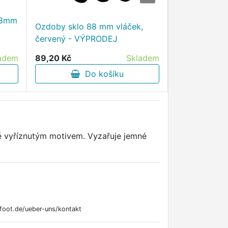
18mm
Ozdoby sklo 88 mm vláček,
LEGO City 6
červený - VÝPRODEJ
kalendář 20
605,60 Kč
adem
89,20 Kč
Skladem
D
Do košíku
ě vyříznutým motivem. Vyzařuje jemné
foot.de/ueber-uns/kontakt