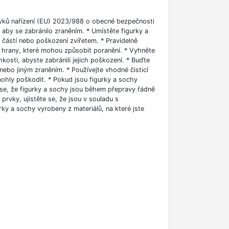
avků nařízení (EU) 2023/988 o obecné bezpečnosti
, aby se zabránilo zraněním. * Umístěte figurky a
 částí nebo poškození zvířetem. * Pravidelně
ré hrany, které mohou způsobit poranění. * Vyhněte
osti, abyste zabránili jejich poškození. * Buďte
nebo jiným zraněním. * Používejte vhodné čisticí
mohly poškodit. * Pokud jsou figurky a sochy
 se, že figurky a sochy jsou během přepravy řádně
prvky, ujistěte se, že jsou v souladu s
ky a sochy vyrobeny z materiálů, na které jste