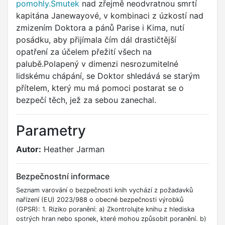
pomohly.Smutek
nad zřejmě neodvratnou smrtí
kapitána Janewayové, v kombinaci z úzkostí nad
zmizením Doktora a pánů Parise i Kima, nutí
posádku, aby přijímala čím dál drastičtější
opatření za účelem přežití všech na
palubě.Polapený v dimenzi nesrozumitelné
lidskému chápání, se Doktor shledává se starým
přítelem, který mu má pomoci postarat se o
bezpečí těch, jež za sebou zanechal.
Parametry
Autor:
Heather Jarman
Bezpečnostní informace
Seznam varování o bezpečnosti knih vychází z požadavků
nařízení (EU) 2023/988 o obecné bezpečnosti výrobků
(GPSR): 1. Riziko poranění: a) Zkontrolujte knihu z hlediska
ostrých hran nebo sponek, které mohou způsobit poranění. b)