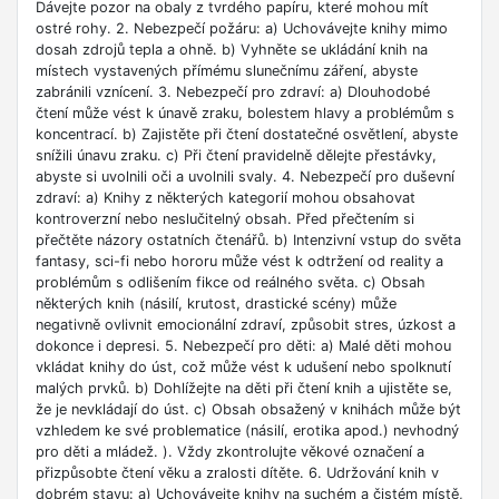
Dávejte pozor na obaly z tvrdého papíru, které mohou mít
ostré rohy. 2. Nebezpečí požáru: a) Uchovávejte knihy mimo
dosah zdrojů tepla a ohně. b) Vyhněte se ukládání knih na
místech vystavených přímému slunečnímu záření, abyste
zabránili vznícení. 3. Nebezpečí pro zdraví: a) Dlouhodobé
čtení může vést k únavě zraku, bolestem hlavy a problémům s
koncentrací. b) Zajistěte při čtení dostatečné osvětlení, abyste
snížili únavu zraku. c) Při čtení pravidelně dělejte přestávky,
abyste si uvolnili oči a uvolnili svaly. 4. Nebezpečí pro duševní
zdraví: a) Knihy z některých kategorií mohou obsahovat
kontroverzní nebo neslučitelný obsah. Před přečtením si
přečtěte názory ostatních čtenářů. b) Intenzivní vstup do světa
fantasy, sci-fi nebo hororu může vést k odtržení od reality a
problémům s odlišením fikce od reálného světa. c) Obsah
některých knih (násilí, krutost, drastické scény) může
negativně ovlivnit emocionální zdraví, způsobit stres, úzkost a
dokonce i depresi. 5. Nebezpečí pro děti: a) Malé děti mohou
vkládat knihy do úst, což může vést k udušení nebo spolknutí
malých prvků. b) Dohlížejte na děti při čtení knih a ujistěte se,
že je nevkládají do úst. c) Obsah obsažený v knihách může být
vzhledem ke své problematice (násilí, erotika apod.) nevhodný
pro děti a mládež. ). Vždy zkontrolujte věkové označení a
přizpůsobte čtení věku a zralosti dítěte. 6. Udržování knih v
dobrém stavu: a) Uchovávejte knihy na suchém a čistém místě,