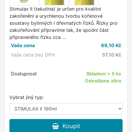
Stimulax II (tekutina) je určen pro kvalitní
zakořenění a urychlenou tvorbu kořenové
soustavy bylinných i dřevnatých řízků. Řízky pro
zakořeňování připravíme tak, že spodní část
připraveného řízku cca …
Vaše cena
69,10
Kč
Vaše cena bez DPH
57,10
Kč
Dostupnost
Skladem
> 5 ks
Odesíláme zítra
Vybrat jiný typ:
Koupit