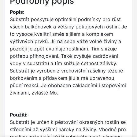
Podrobný popis
Popis:
Substrát poskytuje optimální podmínky pro růst
všech balkónovek a většiny pokojových rostlin. Je
to vysoce kvalitní směs s jílem a komplexem
výživných prvků. Jíl na sebe váže volné živiny a
později je zpět uvolňuje rostlinám. Tím snižuje
potřebu přihnojování. Také zvyšuje zadržování
vody v substrátu a tím snižuje četnost zálivky.
Substrát je vyroben z vrchovištní rašeliny těžené
borkováním s přídavkem jílu a má upravenou
půdní reakci. Je obohacen základními i stopovými
živinami, zvláště Mo.
Použití:
Substrát je určen k pěstování okrasných rostlin se
středními až vyššími nároky na živiny. Vhodné pro
rostliny vyžadující těžší substráty, např. všechny