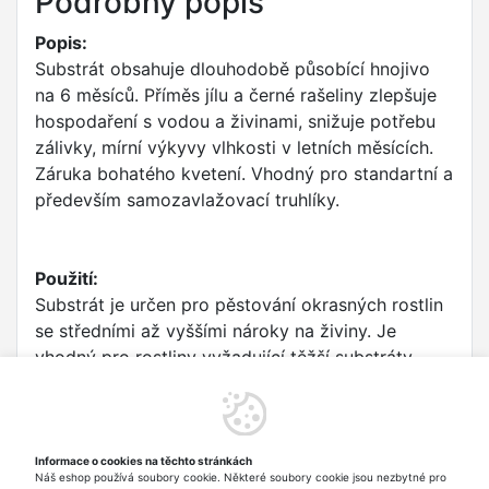
Podrobný popis
Popis:
Substrát obsahuje dlouhodobě působící hnojivo
na 6 měsíců. Příměs jílu a černé rašeliny zlepšuje
hospodaření s vodou a živinami, snižuje potřebu
zálivky, mírní výkyvy vlhkosti v letních měsících.
Záruka bohatého kvetení. Vhodný pro standartní a
především samozavlažovací truhlíky.
Použití:
Substrát je určen pro pěstování okrasných rostlin
se středními až vyššími nároky na živiny. Je
vhodný pro rostliny vyžadující těžší substráty,
např. všechny balkónové rostliny, většina
pokojových rostlin, některé dřeviny apod. Rostliny
sázíme přímo do připraveného substrátu. Rostliny
přihnojujeme dle jejich druhu a nároků a dle
Informace o cookies na těchto stránkách
Náš eshop používá soubory cookie. Některé soubory cookie jsou nezbytné pro
způsobu pěstování.