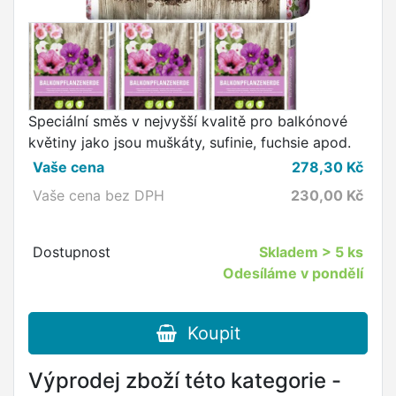
Speciální směs v nejvyšší kvalitě pro balkónové
květiny jako jsou muškáty, sufinie, fuchsie apod.
Vaše cena
278,30
Kč
Vaše cena bez DPH
230,00
Kč
Dostupnost
Skladem
> 5 ks
Odesíláme v pondělí
Koupit
Výprodej zboží této kategorie -