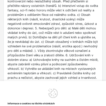
kontroverzní nebo neslučitelný obsah. Před přečtením si
přečtěte názory ostatních čtenářů. b) Intenzivní vstup do světa
fantasy, sci-fi nebo hororu může vést k odtržení od reality a
problémům s odlišením fikce od reálného světa. c) Obsah
některých knih (násilí, krutost, drastické scény) může
negativně ovlivnit emocionální zdraví, způsobit stres, úzkost a
dokonce i depresi. 5. Nebezpečí pro děti: a) Malé děti mohou
vkládat knihy do úst, což může vést k udušení nebo spolknutí
malých prvků. b) Dohlížejte na děti při čtení knih a ujistěte se,
že je nevkládají do úst. c) Obsah obsažený v knihách může být
vzhledem ke své problematice (násilí, erotika apod.) nevhodný
pro děti a mládež. ). Vždy zkontrolujte věkové označení a
přizpůsobte čtení věku a zralosti dítěte. 6. Udržování knih v
dobrém stavu: a) Uchovávejte knihy na suchém a čistém místě,
abyste zabránili vzniku plísní a poškození způsobenému
vlhkostí. b) Vyhněte se ukládání knih na místech vystavených
extrémním teplotám a vlhkosti. c) Pravidelně čistěte knihy od
prachu a nečistot, abyste zachovali jejich vzhled a trvanlivost.
7. Zdroje informací: a) Ověřte si důvěryhodnost informací
obsažených v knize, zejména pokud je používáte pro
vzdělávací nebo profesní účely. b) Věnujte pozornost datu
vydání, protože znalosti v některých oblastech se rychle
deaktualizují. c) Při používání odkazů nebo internetových
Informace o cookies na těchto stránkách
zdrojů uvedených v knize buďte opatrní a dodržujte pravidla