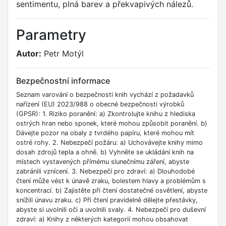
sentimentu, plná barev a překvapivých nálezů.
Parametry
Autor:
Petr Motýl
Bezpečnostní informace
Seznam varování o bezpečnosti knih vychází z požadavků
nařízení (EU) 2023/988 o obecné bezpečnosti výrobků
(GPSR): 1. Riziko poranění: a) Zkontrolujte knihu z hlediska
ostrých hran nebo sponek, které mohou způsobit poranění. b)
Dávejte pozor na obaly z tvrdého papíru, které mohou mít
ostré rohy. 2. Nebezpečí požáru: a) Uchovávejte knihy mimo
dosah zdrojů tepla a ohně. b) Vyhněte se ukládání knih na
místech vystavených přímému slunečnímu záření, abyste
zabránili vznícení. 3. Nebezpečí pro zdraví: a) Dlouhodobé
čtení může vést k únavě zraku, bolestem hlavy a problémům s
koncentrací. b) Zajistěte při čtení dostatečné osvětlení, abyste
snížili únavu zraku. c) Při čtení pravidelně dělejte přestávky,
abyste si uvolnili oči a uvolnili svaly. 4. Nebezpečí pro duševní
zdraví: a) Knihy z některých kategorií mohou obsahovat