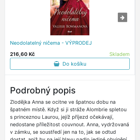
Neodolatelný ničema - VÝPRODEJ
216,60 Kč
Skladem
Do košíku
Podrobný popis
Zlodějka Anna se ocitne ve špatnou dobu na
špatném místě. Když si ji stráže Alombrie spletou
s princeznou Laurou, jejíž příjezd očekávají,
nedostane příležitost couvnout. Anna, vydržovaná
v zámku, se soustředí jen na to, jak se odtud
dostat, aniž by na její hlavu padlo jediné obvinění