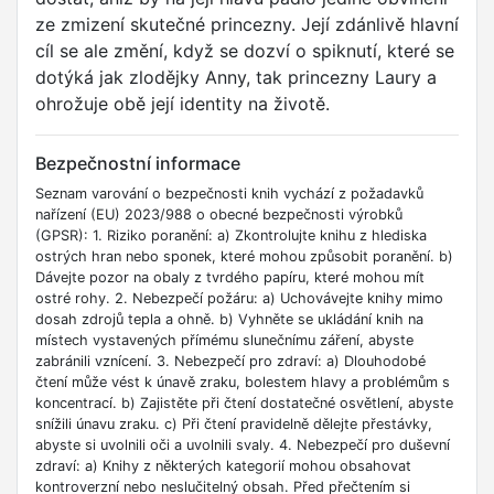
ze zmizení skutečné princezny. Její zdánlivě hlavní
cíl se ale změní, když se dozví o spiknutí, které se
dotýká jak zlodějky Anny, tak princezny Laury a
ohrožuje obě její identity na životě.
Bezpečnostní informace
Seznam varování o bezpečnosti knih vychází z požadavků
nařízení (EU) 2023/988 o obecné bezpečnosti výrobků
(GPSR): 1. Riziko poranění: a) Zkontrolujte knihu z hlediska
ostrých hran nebo sponek, které mohou způsobit poranění. b)
Dávejte pozor na obaly z tvrdého papíru, které mohou mít
ostré rohy. 2. Nebezpečí požáru: a) Uchovávejte knihy mimo
dosah zdrojů tepla a ohně. b) Vyhněte se ukládání knih na
místech vystavených přímému slunečnímu záření, abyste
zabránili vznícení. 3. Nebezpečí pro zdraví: a) Dlouhodobé
čtení může vést k únavě zraku, bolestem hlavy a problémům s
koncentrací. b) Zajistěte při čtení dostatečné osvětlení, abyste
snížili únavu zraku. c) Při čtení pravidelně dělejte přestávky,
abyste si uvolnili oči a uvolnili svaly. 4. Nebezpečí pro duševní
zdraví: a) Knihy z některých kategorií mohou obsahovat
kontroverzní nebo neslučitelný obsah. Před přečtením si