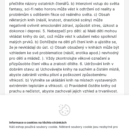
přečtěte názory ostatních čtenářů. b) Intenzivní vstup do světa
fantasy, sci-fi nebo hororu může vést k odtržení od reality a
problémům s odlišením fikce od reálného světa. c) Obsah
některých knih (násilí, krutost, drastické scény) může
negativně ovlivnit emocionální zdraví, způsobit stres, úzkost a
dokonce i depresi. 5. Nebezpečí pro děti: a) Malé děti mohou
vkládat knihy do úst, což může vést k udušení nebo spolknutí
malých prvků. b) Dohlížejte na děti při čtení knih a ujistěte se,
že je nevkládají do úst. c) Obsah obsažený v knihách může být
vzhledem ke své problematice (násilí, erotika apod.) nevhodný
pro děti a mládež. ). Vždy zkontrolujte věkové označení a
přizpůsobte čtení věku a zralosti dítěte. 6. Udržování knih v
dobrém stavu: a) Uchovávejte knihy na suchém a čistém místě,
abyste zabránili vzniku plísní a poškození způsobenému
vlhkostí. b) Vyhněte se ukládání knih na místech vystavených
extrémním teplotám a vlhkosti. c) Pravidelně čistěte knihy od
prachu a nečistot, abyste zachovali jejich vzhled a trvanlivost.
7. Zdroje informací: a) Ověřte si důvěryhodnost informací
obsažených v knize, zejména pokud je používáte pro
vzdělávací nebo profesní účely. b) Věnujte pozornost datu
vydání, protože znalosti v některých oblastech se rychle
deaktualizují. c) Při používání odkazů nebo internetových
Informace o cookies na těchto stránkách
zdrojů uvedených v knize buďte opatrní a dodržujte pravidla
Náš eshop používá soubory cookie. Některé soubory cookie jsou nezbytné pro