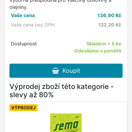
Výborná předplodina pro všechny obiloviny a
olejniny.
Vaše cena
136,90
Kč
Vaše cena bez DPH
122,20
Kč
Dostupnost
Skladem
> 5 ks
Odesíláme v pondělí
Koupit
Výprodej zboží této kategorie -
slevy až 80%
VÝPRODEJ