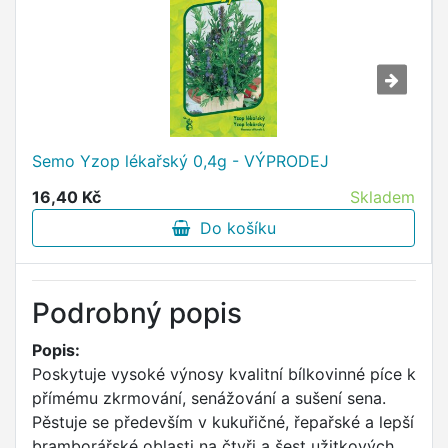
Semo Yzop lékařský 0,4g - VÝPRODEJ
16,40 Kč
Skladem
Do košíku
Podrobný popis
Popis:
Poskytuje vysoké výnosy kvalitní bílkovinné píce k
přímému zkrmování, senážování a sušení sena.
Pěstuje se především v kukuřičné, řepařské a lepší
bramborářské oblasti na čtyři a šest užitkových