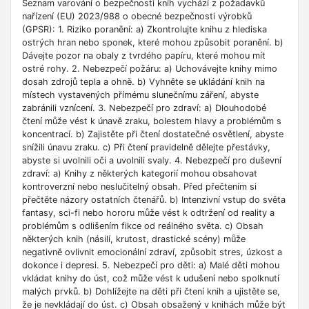
Seznam varování o bezpečnosti knih vychází z požadavků
nařízení (EU) 2023/988 o obecné bezpečnosti výrobků
(GPSR): 1. Riziko poranění: a) Zkontrolujte knihu z hlediska
ostrých hran nebo sponek, které mohou způsobit poranění. b)
Dávejte pozor na obaly z tvrdého papíru, které mohou mít
ostré rohy. 2. Nebezpečí požáru: a) Uchovávejte knihy mimo
dosah zdrojů tepla a ohně. b) Vyhněte se ukládání knih na
místech vystavených přímému slunečnímu záření, abyste
zabránili vznícení. 3. Nebezpečí pro zdraví: a) Dlouhodobé
čtení může vést k únavě zraku, bolestem hlavy a problémům s
koncentrací. b) Zajistěte při čtení dostatečné osvětlení, abyste
snížili únavu zraku. c) Při čtení pravidelně dělejte přestávky,
abyste si uvolnili oči a uvolnili svaly. 4. Nebezpečí pro duševní
zdraví: a) Knihy z některých kategorií mohou obsahovat
kontroverzní nebo neslučitelný obsah. Před přečtením si
přečtěte názory ostatních čtenářů. b) Intenzivní vstup do světa
fantasy, sci-fi nebo hororu může vést k odtržení od reality a
problémům s odlišením fikce od reálného světa. c) Obsah
některých knih (násilí, krutost, drastické scény) může
negativně ovlivnit emocionální zdraví, způsobit stres, úzkost a
dokonce i depresi. 5. Nebezpečí pro děti: a) Malé děti mohou
vkládat knihy do úst, což může vést k udušení nebo spolknutí
malých prvků. b) Dohlížejte na děti při čtení knih a ujistěte se,
že je nevkládají do úst. c) Obsah obsažený v knihách může být