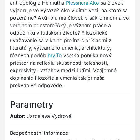
antropológie Helmutha
Plessnera.Ako
sa človek
vyjadruje vo výraze? Ako vidíme veci, na ktoré sa
pozeráme? Akú rolu má človek v súkromnom a vo
verejnom priestore?Aký je význam práce a
odpočinku v ľudskom živote? Filozofické
uvažovanie sa v knihe prelína s príkladmi z
literatúry, výtvarného umenia, architektúry,
rôznych podôb
hry.To
všetko ponúka nový
priestor na reflexiu skúsenosti, telesnosti,
expresivity i vzťahov medzi ľuďmi. Vzájomné
dopĺňanie filozofie a umenia tak prináša
prekvapivé odpovede.
Parametry
Autor:
Jaroslava Vydrová
Bezpečnostní informace