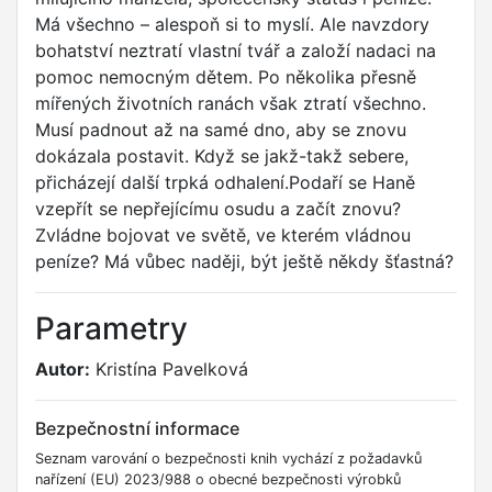
Má všechno – alespoň si to myslí. Ale navzdory
bohatství neztratí vlastní tvář a založí nadaci na
pomoc nemocným dětem. Po několika přesně
mířených životních ranách však ztratí všechno.
Musí padnout až na samé dno, aby se znovu
dokázala postavit. Když se jakž-takž sebere,
přicházejí další trpká odhalení.Podaří se Haně
vzepřít se nepřejícímu osudu a začít znovu?
Zvládne bojovat ve světě, ve kterém vládnou
peníze? Má vůbec naději, být ještě někdy šťastná?
Parametry
Autor:
Kristína Pavelková
Bezpečnostní informace
Seznam varování o bezpečnosti knih vychází z požadavků
nařízení (EU) 2023/988 o obecné bezpečnosti výrobků