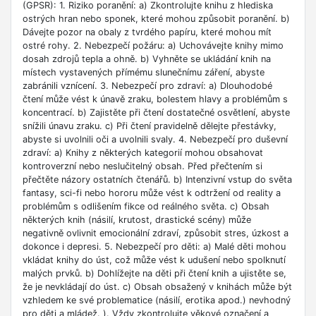
(GPSR): 1. Riziko poranění: a) Zkontrolujte knihu z hlediska
ostrých hran nebo sponek, které mohou způsobit poranění. b)
Dávejte pozor na obaly z tvrdého papíru, které mohou mít
ostré rohy. 2. Nebezpečí požáru: a) Uchovávejte knihy mimo
dosah zdrojů tepla a ohně. b) Vyhněte se ukládání knih na
místech vystavených přímému slunečnímu záření, abyste
zabránili vznícení. 3. Nebezpečí pro zdraví: a) Dlouhodobé
čtení může vést k únavě zraku, bolestem hlavy a problémům s
koncentrací. b) Zajistěte při čtení dostatečné osvětlení, abyste
snížili únavu zraku. c) Při čtení pravidelně dělejte přestávky,
abyste si uvolnili oči a uvolnili svaly. 4. Nebezpečí pro duševní
zdraví: a) Knihy z některých kategorií mohou obsahovat
kontroverzní nebo neslučitelný obsah. Před přečtením si
přečtěte názory ostatních čtenářů. b) Intenzivní vstup do světa
fantasy, sci-fi nebo hororu může vést k odtržení od reality a
problémům s odlišením fikce od reálného světa. c) Obsah
některých knih (násilí, krutost, drastické scény) může
negativně ovlivnit emocionální zdraví, způsobit stres, úzkost a
dokonce i depresi. 5. Nebezpečí pro děti: a) Malé děti mohou
vkládat knihy do úst, což může vést k udušení nebo spolknutí
malých prvků. b) Dohlížejte na děti při čtení knih a ujistěte se,
že je nevkládají do úst. c) Obsah obsažený v knihách může být
vzhledem ke své problematice (násilí, erotika apod.) nevhodný
pro děti a mládež. ). Vždy zkontrolujte věkové označení a