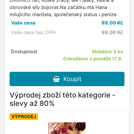
životních ran, lidské zrady, ale i lásky, vášně a
obrovské síly bojovat.Na začátku má Hana
milujícího manžela, společenský status i peníze.
Vaše cena
99,00
Kč
Vaše cena bez DPH
99,00
Kč
Dostupnost
Skladem
3 ks
Odesíláme v pondělí 17.8.
Koupit
Výprodej zboží této kategorie -
slevy až 80%
VÝPRODEJ