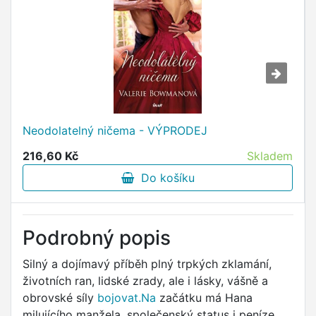
Neodolatelný ničema - VÝPRODEJ
216,60 Kč
Skladem
Do košíku
Podrobný popis
Silný a dojímavý příběh plný trpkých zklamání,
životních ran, lidské zrady, ale i lásky, vášně a
obrovské síly
bojovat.Na
začátku má Hana
milujícího manžela, společenský status i peníze.